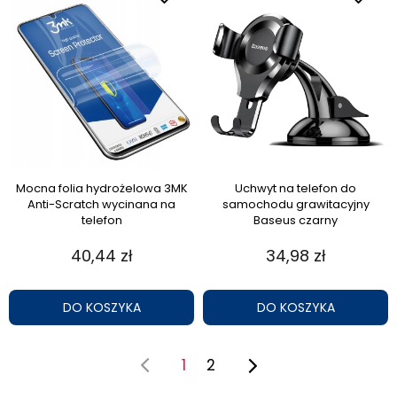
Mocna folia hydrożelowa 3MK
Uchwyt na telefon do
Anti-Scratch wycinana na
samochodu grawitacyjny
telefon
Baseus czarny
40,44 zł
34,98 zł
DO KOSZYKA
DO KOSZYKA
1
2