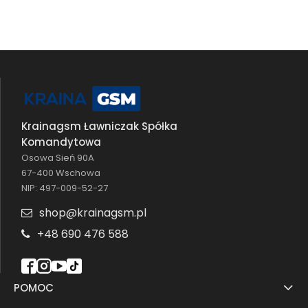
Krainagsm Ławniczak Spółka
Komandytowa
Osowa Sień 90A
67-400 Wschowa
NIP: 497-009-52-27
shop@krainagsm.pl
+48 690 476 588
POMOC