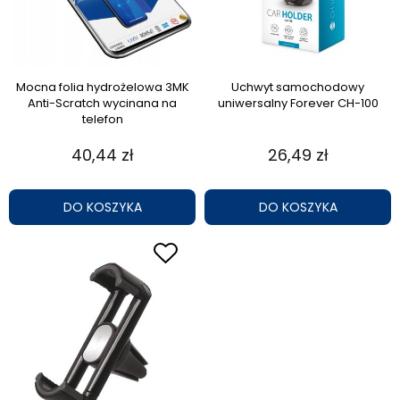
Mocna folia hydrożelowa 3MK
Uchwyt samochodowy
Anti-Scratch wycinana na
uniwersalny Forever CH-100
telefon
40,44 zł
26,49 zł
DO KOSZYKA
DO KOSZYKA