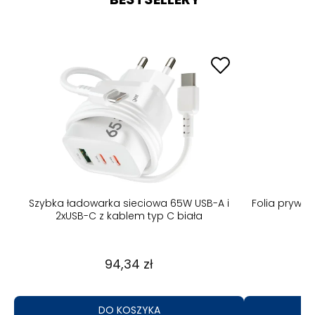
B-A
Szybka ładowarka sieciowa 65W USB-A i
Folia prywa
2xUSB-C z kablem typ C biała
94,34 zł
DO KOSZYKA