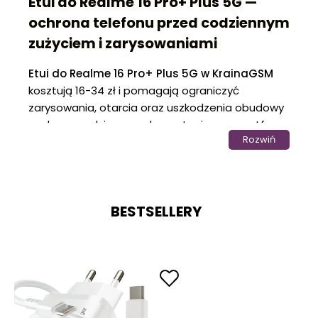
Etui do Realme 16 Pro+ Plus 5G —
ochrona telefonu przed codziennym
zużyciem i zarysowaniami
Etui do Realme 16 Pro+ Plus 5G w KrainaGSM
kosztują 16-34 zł i pomagają ograniczyć
zarysowania, otarcia oraz uszkodzenia obudowy
podczas codziennego korzystania ze smartfona.
Rozwiń
Kategoria sprawdza się u osób, które noszą
telefon w kieszeni, plecaku lub torbie i chcą
zachować dobry stan urządzenia bez
zwiększania jego gabarytów.
BESTSELLERY
Skuteczna ochrona telefonu
podczas codziennego użytkowania
Etui do Realme 16 Pro+ Plus 5G
pomagają
ograniczyć ślady użytkowania, które pojawiają się
podczas odkładania telefonu na blat, noszenia