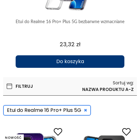
Etui do Realme 16 Pro+ Plus 5G bezbarwne wzmacniane
23,32 zł
Do koszyka
Sortuj wg:
FILTRUJ
NAZWA PRODUKTU A-Z
×
Etui do Realme 16 Pro+ Plus 5G
NOWOŚĆ