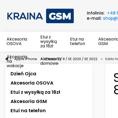
Infolinia:
+48 
e-mail:
shop@k
Etui z
Akcesoria
Etui na
Akcesori
wysyłką
OSOVA
telefon
GSM
za 18zł
Akcesoria
Akcesoria
»
Apple iPhone
»
iPhone 7 / 8 / SE 2020 / SE 2022
»
Szkło h
na
domowe
wakacje
Dzień Ojca
Akcesoria OSOVA
Etui z wysyłką za 18zł
Akcesoria GSM
Etui na telefon