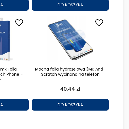
KA
DO KOSZYKA
3mk Folia
Mocna folia hydrożelowa 3MK Anti-
tch Phone -
Scratch wycinana na telefon
+
40,44 zł
KA
DO KOSZYKA