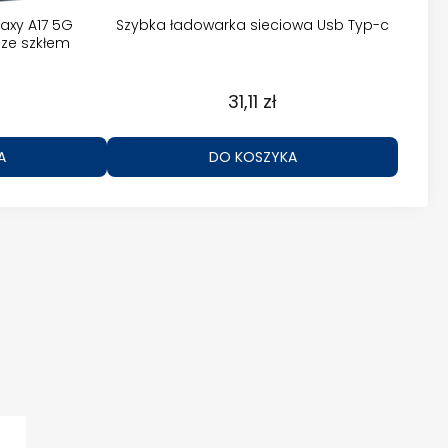
axy A17 5G
Szybka ładowarka sieciowa Usb Typ-c
ze szkłem
31,11 zł
A
DO KOSZYKA