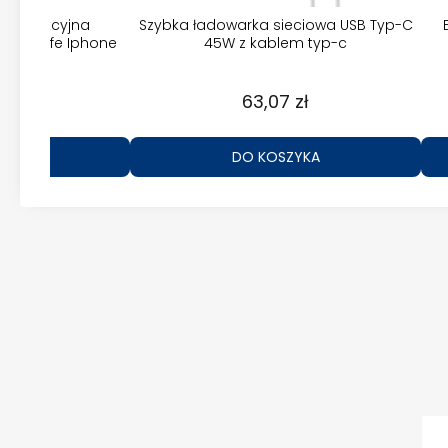
a indukcyjna
Szybka ładowarka sieciowa USB Typ-C
Magsafe Iphone
45W z kablem typ-c
zł
63,07 zł
ZYKA
DO KOSZYKA