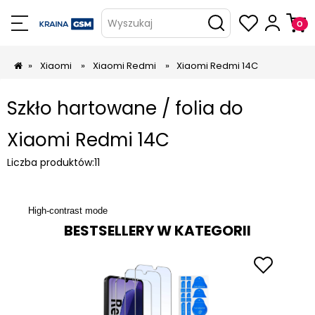
Wyszukaj
»
Xiaomi
»
Xiaomi Redmi
»
Xiaomi Redmi 14C
Szkło hartowane / folia do
Xiaomi Redmi 14C
Liczba produktów:
11
High-contrast mode
BESTSELLERY W KATEGORII