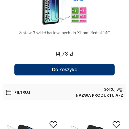
 3
Zestaw 3 szkieł hartowanych do Xiaomi Redmi 14C
14,73 zł
Do koszyka
Sortuj wg:
FILTRUJ
NAZWA PRODUKTU A-Z