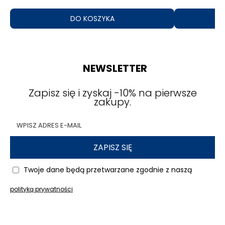
czas.
DO KOSZYKA
Szkło hartowane do Xiaomi Redmi
14C – trwałość i odporność na
uszkodzenia
NEWSLETTER
Jednym z najczęściej wybieranych akcesoriów
Zapisz się i zyskaj -10% na pierwsze
ochronnych jest
szkło hartowane
. Nasza
szybka
zakupy.
do Xiaomi Redmi 14C
zapewnia skuteczną
ochronę ekranu przed zarysowaniami i
pęknięciami
. Dzięki
twardości na poziomie 9H
,
szkło hartowane jest niezwykle wytrzymałe i
ZAPISZ SIĘ
skutecznie
zabezpiecza wyświetlacz przed
ostrymi przedmiotami
, takie jak klucze czy
Twoje dane będą przetwarzane zgodnie z naszą
monety, co zapewnia bezpieczeństwo
wyświetlacza w każdej sytuacji.
polityką prywatności
Co więcej, nasze
szkło hartowane
charakteryzuje się wysoką przezroczystością, co