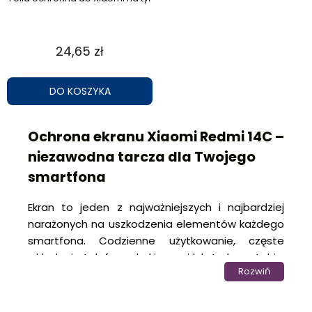
24,65 zł
DO KOSZYKA
Ochrona ekranu Xiaomi Redmi 14C –
niezawodna tarcza dla Twojego
smartfona
Ekran to jeden z najważniejszych i najbardziej
narażonych na uszkodzenia elementów każdego
smartfona. Codzienne użytkowanie, częste
wkładanie telefonu do kieszeni lub torby, a także
Rozwiń
przypadkowe upadki mogą szybko prowadzić do
zarysowań, pęknięć i innych nieestetycznych
uszkodzeń wyświetlacza. Dlatego