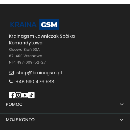
pozwala cieszyć się doskonałą jakością obrazu,
bez zniekształceń kolorów czy obniżenia jasności.
Dzięki precyzyjnemu dopasowaniu,
szkiełko
jest
niemal niewidoczne i nie wpływa na czułość
dotyku, co sprawia, że korzystanie z telefonu jest
Krainagsm Ławniczak Spółka
równie komfortowe, jak bez dodatkowej ochrony.
Komandytowa
Dodatkowo,
szybka
posiada
powłokę
Osowa Sień 90A
oleofobową
, która minimalizuje powstawanie
67-400 Wschowa
odcisków palców, smug i zabrudzeń, dzięki
NIP: 497-009-52-27
czemu ekran pozostaje czysty i estetyczny przez
shop@krainagsm.pl
dłuższy czas.
+48 690 476 588
Folia hydrożelowa do Xiaomi Redmi
14C – elastyczność i trwałość w
jednym
POMOC
Folia hydrożelowa do Xiaomi Redmi 14C
to
MOJE KONTO
nowoczesne rozwiązanie, które zapewnia
skuteczną
ochronę ekranu Twojego smartfona
,