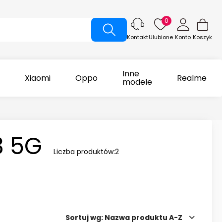
0
Ulubione
Konto
Koszyk
Kontakt
Inne
Xiaomi
Oppo
Realme
modele
3 5G
Liczba produktów:
2
Sortuj wg:
Nazwa produktu A-Z