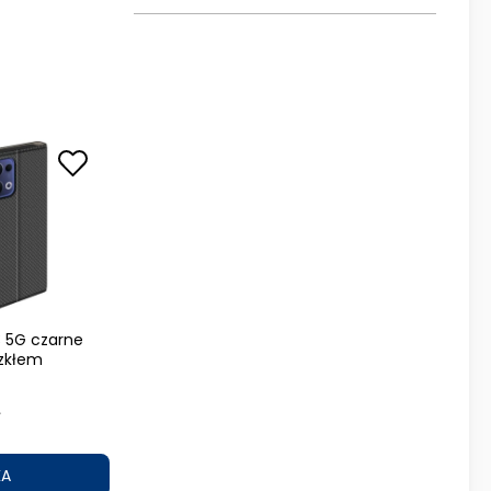
3 5G czarne
zkłem
ł
KA