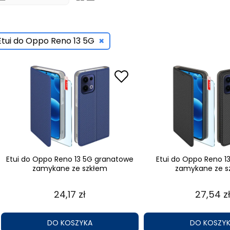
×
Etui do Oppo Reno 13 5G
Etui do Oppo Reno 13 5G granatowe
Etui do Oppo Reno 1
zamykane ze szkłem
zamykane ze s
24,17 zł
27,54 z
DO KOSZYKA
DO KOSZY