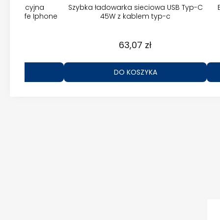
a indukcyjna
Szybka ładowarka sieciowa USB Typ-C
Magsafe Iphone
45W z kablem typ-c
zł
63,07 zł
ZYKA
DO KOSZYKA