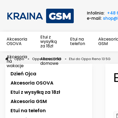
Infolinia:
+48 
e-mail:
shop@k
Etui z
Akcesoria
Etui na
Akcesori
wysyłką
OSOVA
telefon
GSM
za 18zł
Akcesoria
Akcesoria
»
Oppo
»
Oppo Reno 13 5G
»
Etui do Oppo Reno 13 5G
na
domowe
wakacje
Dzień Ojca
Akcesoria OSOVA
Etui z wysyłką za 18zł
Akcesoria GSM
Etui na telefon