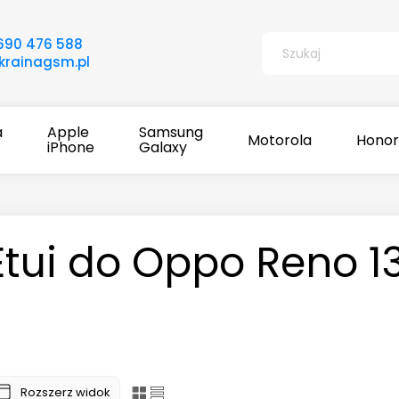
690 476 588
rainagsm.pl
a
Apple
Samsung
Motorola
Honor
iPhone
Galaxy
Etui do Oppo Reno 1
Rozszerz widok