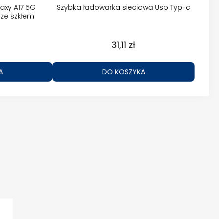
axy A17 5G
Szybka ładowarka sieciowa Usb Typ-c
ze szkłem
31,11 zł
A
DO KOSZYKA