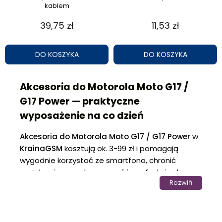
kablem
39,75 zł
11,53 zł
DO KOSZYKA
DO KOSZYKA
Akcesoria do Motorola Moto G17 /
G17 Power — praktyczne
wyposażenie na co dzień
Akcesoria do Motorola Moto G17 / G17 Power
w
KrainaGSM
kosztują ok. 3-99 zł i pomagają
wygodnie korzystać ze smartfona, chronić
urządzenie oraz dopasować jego funkcje do
Rozwiń
własnych potrzeb. Kategoria będzie dobrym
wyborem dla użytkowników, którzy chcą
skompletować praktyczne wyposażenie do
codziennego korzystania z telefonu.