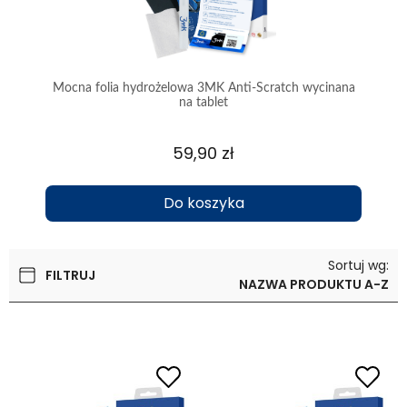
ti-
Mocna folia hydrożelowa 3MK Anti-Scratch wycinana
Le
na tablet
59,90 zł
Do koszyka
Sortuj wg:
FILTRUJ
NAZWA PRODUKTU A-Z