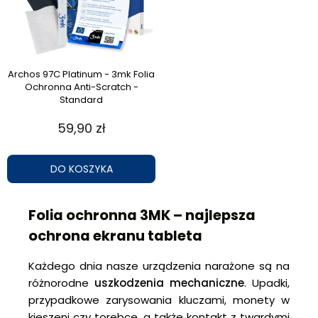
Archos 97C Platinum - 3mk Folia
Ochronna Anti-Scratch -
Standard
59,90 zł
DO KOSZYKA
Folia ochronna 3MK – najlepsza
ochrona ekranu tableta
Każdego dnia nasze urządzenia narażone są na
różnorodne
uszkodzenia mechaniczne
. Upadki,
przypadkowe zarysowania kluczami, monety w
kieszeni czy torebce, a także kontakt z twardymi