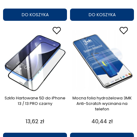
DO KOSZYKA
DO KOSZYKA
Szkło Hartowane 5D do iPhone
Mocna folia hydrożelowa 3MK
13 / 13 PRO czarny
Anti-Scratch wycinana na
telefon
13,62 zł
40,44 zł