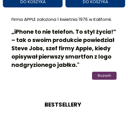
DO KOSZYKA
DO KOSZYKA
Firma APPLE założona 1 kwietnia 1976 w Kalifornii.
„iPhone to nie telefon. To styl życia!”
– tak o swoim produkcie powiedział
Steve Jobs, szef firmy Apple, kiedy
opisywał pierwszy smartfon z logo
nadgryzionego jabłka."
Rozwiń
Gdy w 2007 roku pokazano na rynku telefon
dotykowy i nastąpił przełom, który trwa do dziś.
Rozwija się z dnia na dzień, z miesiąca na
miesiąc. Teraz trudno sobie wyobrazić
BESTSELLERY
smartfona bez dotykowego ekranu, ale jeszcze
kilka tat wstecz pod sklepami ustawiały się kolejki
aby zakupić takie urządzenie.