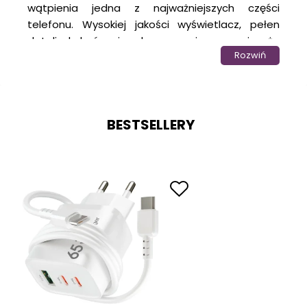
wątpienia jedna z najważniejszych części
telefonu. Wysokiej jakości wyświetlacz, pełen
detali, kolorów i odwzorowania, sprawia, że
Rozwiń
korzystanie z telefonu staje się przyjemnością.
Jednak ta wspaniała funkcjonalność i estetyka
sprawiają, że ekran jest szczególnie narażony na
uszkodzenia. Każdego dnia Twój telefon może
BESTSELLERY
spotkać się z zagrożeniami – od drobnych
zarysowań spowodowanych kontaktem z
kluczami w kieszeni, po poważniejsze
uszkodzenia wynikające z niezamierzonych
upadków na twardą powierzchnię. W takich
chwilach szkoda byłoby, gdyby piękny
wyświetlacz Redmi Note 13 5G
stracił swój blask.
Dlatego odpowiednia ochrona ekranu to
inwestycja, która zapewni Ci komfort
użytkowania przez długi czas.
W
sklepie internetowym
KrainaGSM
oferujemy