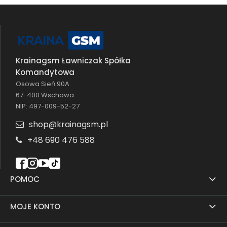
Krainagsm Ławniczak Spółka
Komandytowa
Osowa Sień 90A
67-400 Wschowa
NIP: 497-009-52-27
shop@krainagsm.pl
+48 690 476 588
POMOC
MOJE KONTO