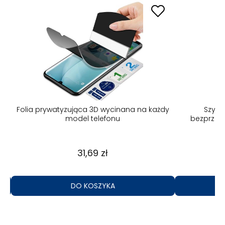
Folia prywatyzująca 3D wycinana na każdy
Szybk
model telefonu
bezprzew
31,69 zł
DO KOSZYKA