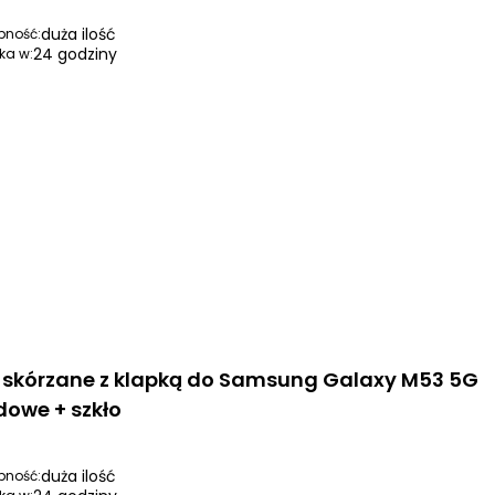
duża ilość
pność:
24 godziny
ka w:
i skórzane z klapką do Samsung Galaxy M53 5G
dowe + szkło
duża ilość
pność: