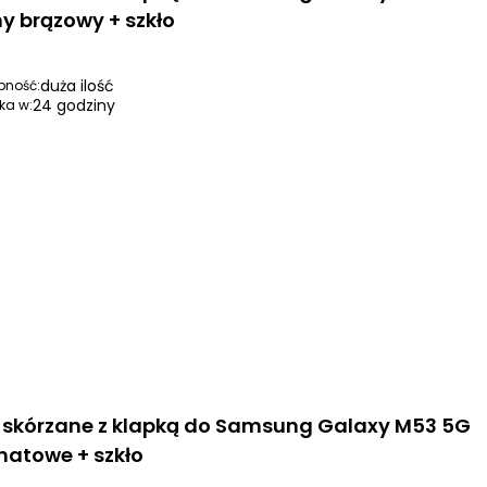
ny brązowy + szkło
duża ilość
pność:
24 godziny
ka w:
i skórzane z klapką do Samsung Galaxy M53 5G
natowe + szkło