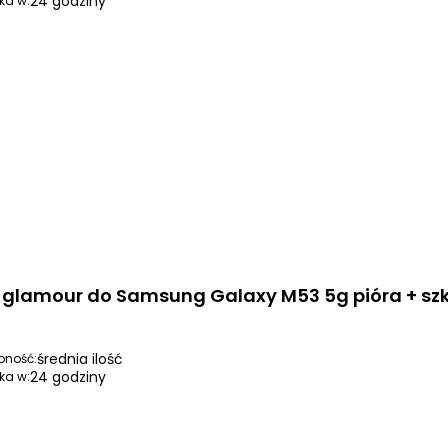
24 godziny
ka w:
i glamour do Samsung Galaxy M53 5g pióra + szk
średnia ilość
pność:
24 godziny
ka w: