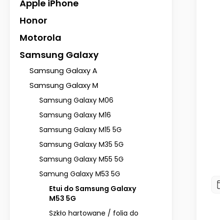
Apple iPhone
Honor
Motorola
Samsung Galaxy
Samsung Galaxy A
Samsung Galaxy M
zane z klapką do Samsung Galaxy
Etui magnetyczne zamykane do Sa
M53 5G różowe + szkło
Galaxy M53 5G granatowe + szk
Samsung Galaxy M06
Samsung Galaxy M16
15,79 zł
12,61 zł
Samsung Galaxy M15 5G
Samsung Galaxy M35 5G
Do koszyka
Do koszyka
Samsung Galaxy M55 5G
Samung Galaxy M53 5G
Etui do Samsung Galaxy
M53 5G
Szkło hartowane / folia do