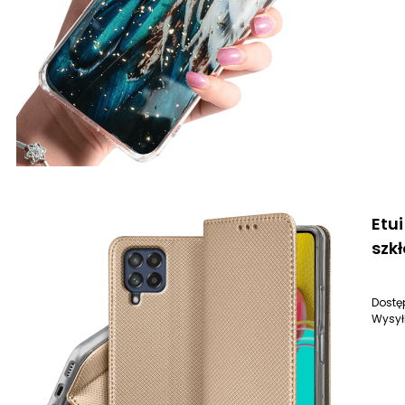
Etu
szkł
Dostę
Wysył