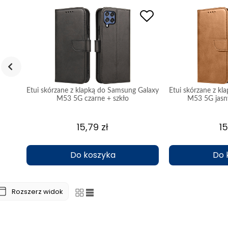
msung
Etui skórzane z klapką do Samsung Galaxy
Etui skórzane z k
ło
M53 5G czarne + szkło
M53 5G jasn
15,79 zł
15
Do koszyka
Do 
Rozszerz widok