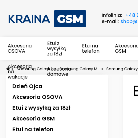
Infolinia:
+48 
e-mail:
shop@k
Etui z
Akcesoria
Etui na
Akcesori
wysyłką
OSOVA
telefon
GSM
za 18zł
Akcesoria
Akcesoria
»
Samsung Galaxy
»
Samsung Galaxy M
»
Samung Galaxy
na
domowe
wakacje
Dzień Ojca
Akcesoria OSOVA
Etui z wysyłką za 18zł
Akcesoria GSM
Etui na telefon