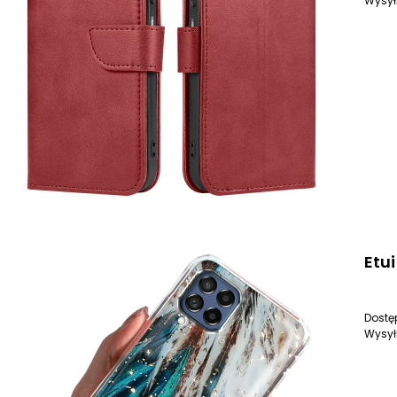
Wysył
Etu
Dostę
Wysył