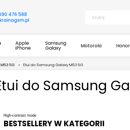
690 476 588
rainagsm.pl
a
Apple
Samsung
Motorola
Honor
iPhone
Galaxy
 M53 5G
»
Etui do Samsung Galaxy M53 5G
Etui do Samsung Ga
High-contrast mode
BESTSELLERY W KATEGORII