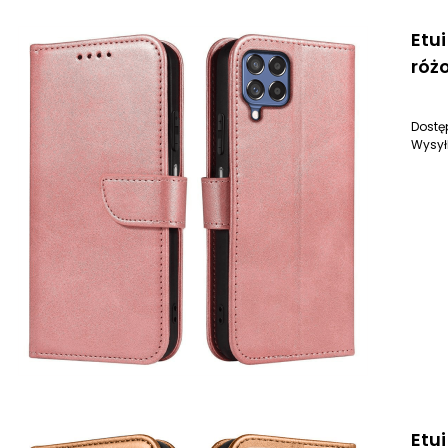
Etu
różo
Dostę
Wysył
Etu