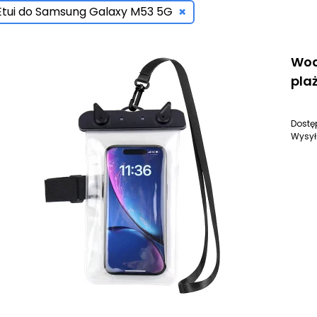
×
Etui do Samsung Galaxy M53 5G
Wod
pla
Dostę
Wysył