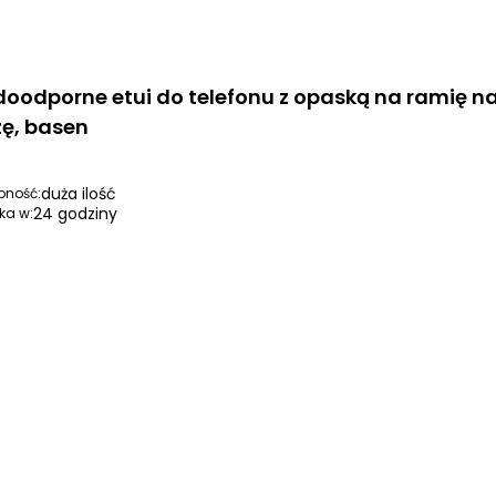
oodporne etui do telefonu z opaską na ramię n
żę, basen
duża ilość
pność:
24 godziny
ka w: