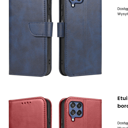
Dostę
Wysył
Etu
bor
Dostę