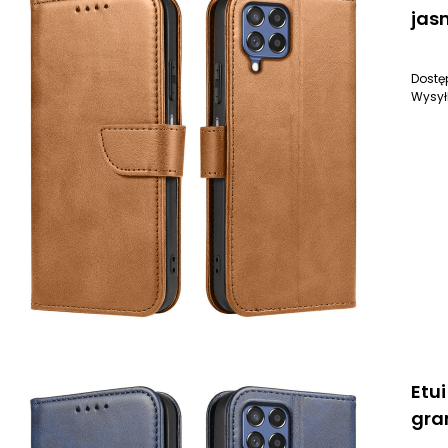
jas
Dostę
Wysył
Etu
gra