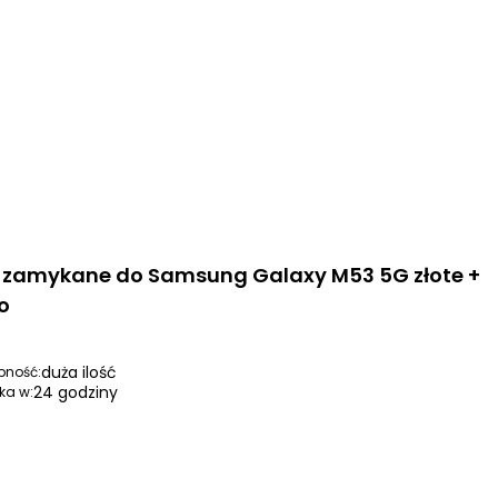
i zamykane do Samsung Galaxy M53 5G złote +
o
duża ilość
pność:
24 godziny
ka w: