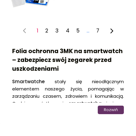
1
2
3
4
5
...
7
Folia ochronna 3MK na smartwatch
– zabezpiecz swój zegarek przed
uszkodzeniami
Smartwatche
stały się nieodłącznym
elementem naszego życia, pomagając w
zarządzaniu czasem, zdrowiem i komunikacją.
Codzienne użytkowanie
smartwatcha
niesie za
Rozwiń
sobą wiele potencjalnych zagrożeń, takich jak
kontakt z kluczami, ostrymi krawędziami czy
przypadkowe uderzenia.
Folia ochronna 3MK na
zegarek
to inwestycja, która pozwala uniknąć