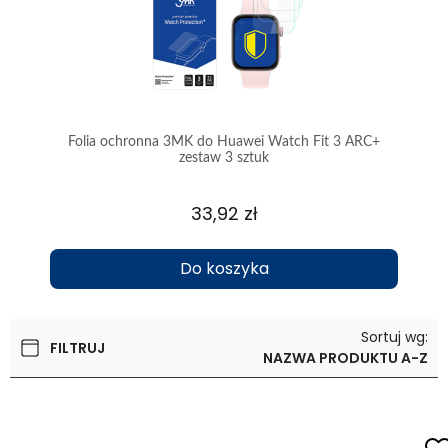
Folia ochronna 3MK do Huawei Watch Fit 3 ARC+
Szkł
zestaw 3 sztuk
33,92 zł
Do koszyka
Sortuj wg:
FILTRUJ
NAZWA PRODUKTU A-Z