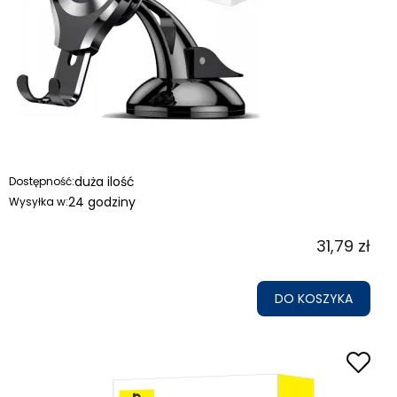
znakomicie chronią zarówno wyświetlacz, jak i cały
telefon. Dodatkowo posiadają one funkcjonalne
kieszonki w środkowej części, co pozwala pozbyć się
portfela i karty płatnicze trzymać razem z telefonem.
Przysłowiowy „cały świat” w jednym miejscu ;)
duża ilość
Dostępność:
24 godziny
Wysyłka w:
31,79 zł
DO KOSZYKA