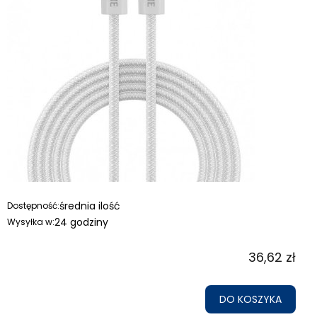
średnia ilość
Dostępność:
24 godziny
Wysyłka w:
36,62 zł
DO KOSZYKA