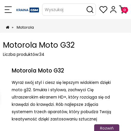
Wyszukaj
»
Motorola
Motorola Moto G32
Liczba produktów:
34
Motorola Moto G32
Wyraź swój styl i ciesz się lepszym widokiem dzięki
moto g32. Smukła i stylowa, zachwyci Cię
ultraszerokim ekranem HD+, który rozciąga się od
krawędzi do krawędzi. Rób najlepsze zdjęcia
systemem trzech aparatów, który pobudza Twoją
kreatywność dzięki zastosowaniu sztucznej
inteligencji. Potężny procesor zapewnia płynne i
Rozwiń