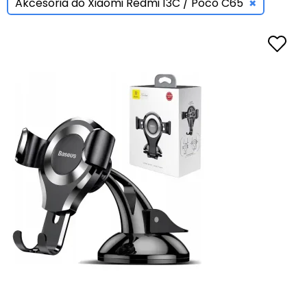
×
Akcesoria do Xiaomi Redmi 13C / Poco C65