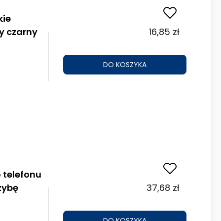
kie
y czarny
16,85 zł
DO KOSZYKA
 telefonu
zybę
37,68 zł
DO KOSZYKA