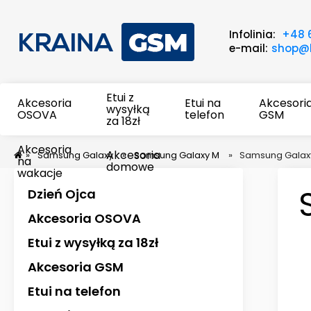
Infolinia:
+48 
e-mail:
shop@k
Etui z
Akcesoria
Etui na
Akcesori
wysyłką
OSOVA
telefon
GSM
za 18zł
Akcesoria
Akcesoria
»
Samsung Galaxy
»
Samsung Galaxy M
»
Samsung Galax
na
domowe
wakacje
Dzień Ojca
Akcesoria OSOVA
Etui z wysyłką za 18zł
Akcesoria GSM
Etui na telefon