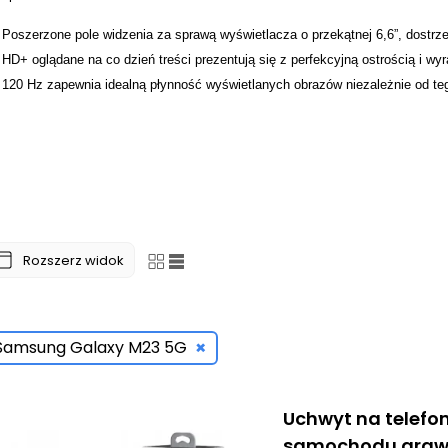
Poszerzone pole widzenia za sprawą wyświetlacza o przekątnej 6,6”, dostrze
HD+ oglądane na co dzień treści prezentują się z perfekcyjną ostrością i 
120 Hz zapewnia idealną płynność wyświetlanych obrazów niezależnie od tego
Chroń to, co cenne
Żeby telefon pewnie leżał w dłoni i dodatkowo był dobrze chroniony, warto 
świetna opcja dla tych, którzy lubią błyszczeć. Drobinki brokatu skutecznie 
Nakładki typu
Silicone
,
Matowa
,
Silikonowa Ring
,
malowana w wybrany wzór
telefon przed ewentualnymi uszkodzeniami. Miękkie nakładki doskonale amort
Chcąc zabezpieczyć telefon razem z ekranem, idealnym rozwiązaniem będz
wrażeniu sporych rozmiarów, etui to jest niezwykle poręczne, doskonale trz
Rozszerz widok
Nie zapominajmy też o ekranie, który jest szczególnie narażony na uszkod
hartowane
lub
folia ochronna
, które nie spowalniają czasu reakcji ekranu na
×
Samsung Galaxy M23 5G
Uchwyt na telefo
samochodu grawi