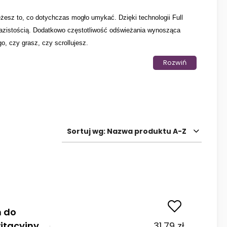
żesz to, co dotychczas mogło umykać. Dzięki technologii Full
wyrazistością. Dodatkowo częstotliwość odświeżania wynosząca
, czy grasz, czy scrollujesz.
Rozwiń
zabezpieczyć go
ochronnym etui
. Etui
Star Glitter
i
Liquid
, to
przyciągają wzrok i nadają charakteru glamour.
nie dość, że świetnie wyglądają, to jeszcze znakomicie chronią
yzują uderzenia i dobrze zabezpieczają ranty telefonu.
ie
kabura z klapką skórzana
,
elegancka
,
zamykana
. Mimo
yma się w dłoni i zapewnia wygodę.
Sortuj wg:
Nazwa produktu A-Z
zenia. Do zabezpieczenia wyświetlacza znakomicie posłuży
szkło
 dotyk, zapewniając mu pełne bezpieczeństwo.
n do
tacyjny
31,79 zł