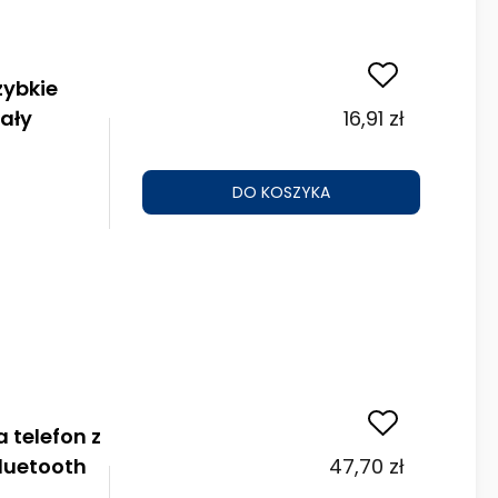
zybkie
ały
16,91 zł
DO KOSZYKA
a telefon z
luetooth
47,70 zł