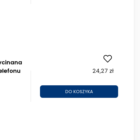
ycinana
elefonu
24,27 zł
DO KOSZYKA