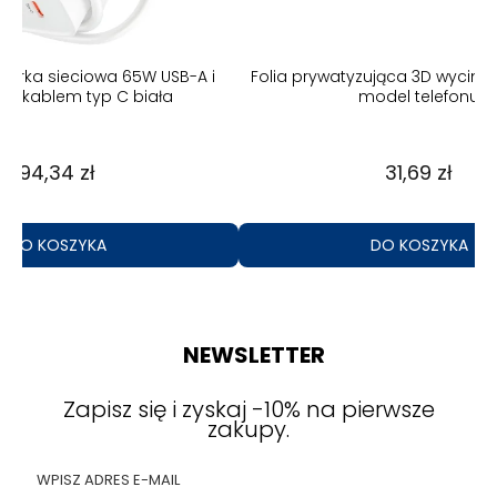
Folia prywatyzująca 3D wycinana na każdy
Szybk
model telefonu
bezprzew
31,69 zł
DO KOSZYKA
NEWSLETTER
Zapisz się i zyskaj -10% na pierwsze
zakupy.