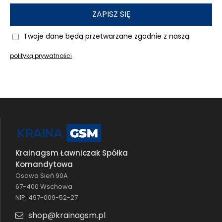
ZAPISZ SIĘ
Twoje dane będą przetwarzane zgodnie z naszą
polityką prywatności
Krainagsm Ławniczak Spółka
Komandytowa
Osowa Sień 90A
67-400 Wschowa
NIP: 497-009-52-27
shop@krainagsm.pl