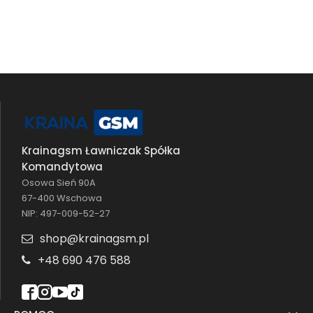
Krainagsm Ławniczak Spółka
Komandytowa
Osowa Sień 90A
67-400 Wschowa
NIP: 497-009-52-27
shop@krainagsm.pl
+48 690 476 588