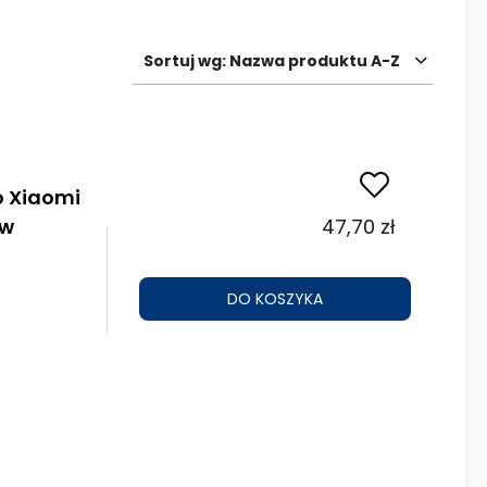
Sortuj wg:
Nazwa produktu A-Z
o Xiaomi
 w
47,70 zł
DO KOSZYKA