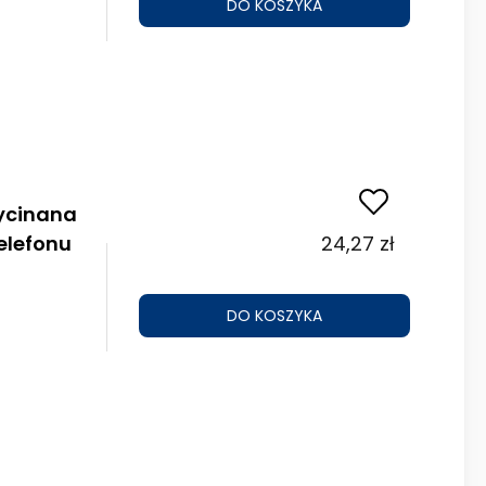
DO KOSZYKA
ycinana
elefonu
24,27 zł
DO KOSZYKA