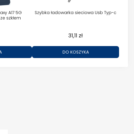
axy A17 5G
Szybka ładowarka sieciowa Usb Typ-c
ze szkłem
31,11 zł
A
DO KOSZYKA