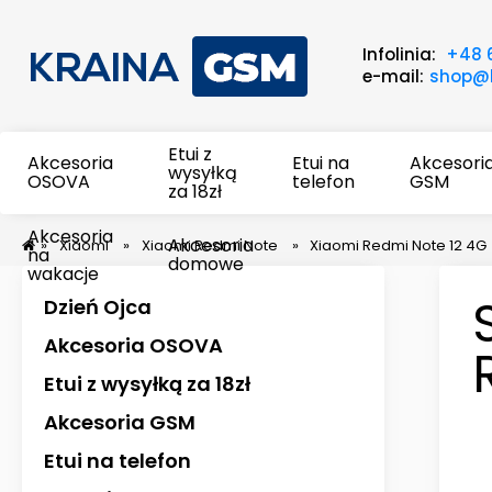
Infolinia:
+48 
e-mail:
shop@k
Etui z
Akcesoria
Etui na
Akcesori
wysyłką
OSOVA
telefon
GSM
za 18zł
Akcesoria
Akcesoria
»
Xiaomi
»
Xiaomi Redmi Note
»
Xiaomi Redmi Note 12 4G
na
domowe
wakacje
Dzień Ojca
Akcesoria OSOVA
Etui z wysyłką za 18zł
Akcesoria GSM
Etui na telefon