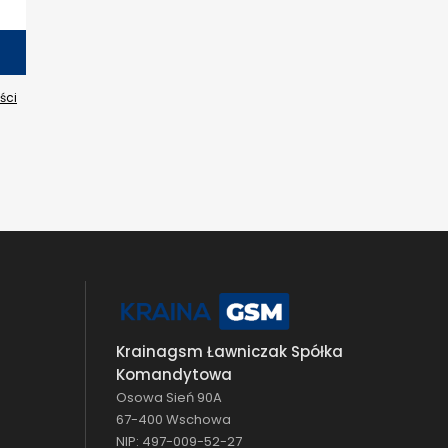
ści
Krainagsm Ławniczak Spółka
Komandytowa
Osowa Sień 90A
67-400 Wschowa
NIP: 497-009-52-27