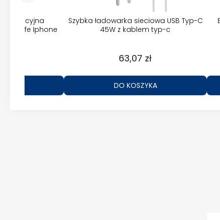
a indukcyjna
Szybka ładowarka sieciowa USB Typ-C
Magsafe Iphone
45W z kablem typ-c
zł
63,07 zł
ZYKA
DO KOSZYKA