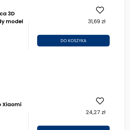
ąca 3D
dy model
31,69 zł
DO KOSZYKA
o Xiaomi
24,27 zł