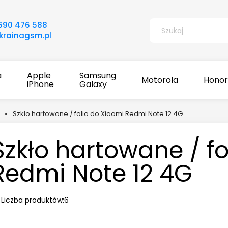
690 476 588
rainagsm.pl
a
Apple
Samsung
Motorola
Honor
iPhone
Galaxy
»
Szkło hartowane / folia do Xiaomi Redmi Note 12 4G
Szkło hartowane / fo
Redmi Note 12 4G
Liczba produktów:
6