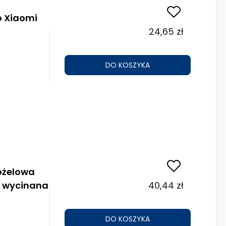
o Xiaomi
24,65 zł
DO KOSZYKA
ożelowa
h wycinana
40,44 zł
DO KOSZYKA