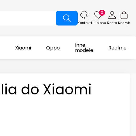
0
Ulubione
Konto
Koszyk
Kontakt
Inne
Xiaomi
Oppo
Realme
modele
lia do Xiaomi