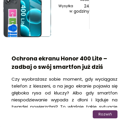
24
Wysyłka
godziny
w:
Ochrona ekranu Honor 400 Lite –
zadbaj o swój smartfon już dziś
Czy wyobrażasz sobie moment, gdy wyciągasz
telefon z kieszeni, a na jego ekranie pojawia się
głęboka rysa od kluczy? Albo gdy smartfon
niespodziewanie wypada z dłoni i ląduje na
twardej powierzchni? To właśnie takie sytuacje
sprawiają, że odpowiednia ochrona wyświetlacza
Rozwiń
staje się niezbędna.