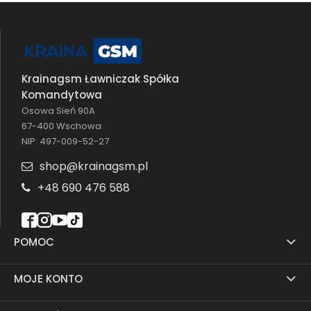
Krainagsm Ławniczak Spółka
Komandytowa
Osowa Sień 90A
67-400 Wschowa
NIP: 497-009-52-27
shop@krainagsm.pl
+48 690 476 588
POMOC
MOJE KONTO