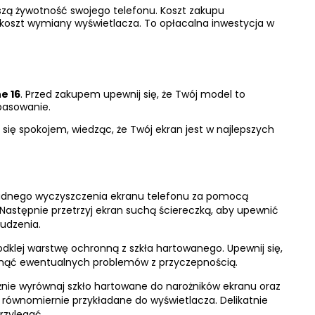
szą żywotność swojego telefonu. Koszt zakupu
 koszt wymiany wyświetlacza. To opłacalna inwestycja w
e 16
. Przed zakupem upewnij się, że Twój model to
pasowanie.
sz się spokojem, wiedząc, że Twój ekran jest w najlepszych
ładnego wyczyszczenia ekranu telefonu za pomocą
Następnie przetrzyj ekran suchą ściereczką, aby upewnić
rudzenia.
 odklej warstwę ochronną z szkła hartowanego. Upewnij się,
niknąć ewentualnych problemów z przyczepnością.
żnie wyrównaj szkło hartowane do narożników ekranu oraz
jest równomiernie przykładane do wyświetlacza. Delikatnie
rzylegać.