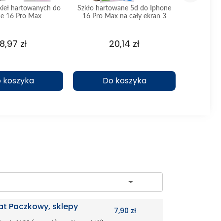
kieł hartowanych do
Szkło hartowane 5d do Iphone
Szkło har
e 16 Pro Max
16 Pro Max na cały ekran 3
Pro Max
sztuki
18,97 zł
20,14 zł
 koszyka
Do koszyka
D
ch
at Paczkowy, sklepy
7,90 zł