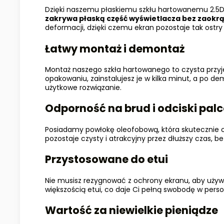
Dzięki naszemu płaskiemu szkłu hartowanemu 2.5D
zakrywa płaską część wyświetlacza bez zaokr
deformacji, dzięki czemu ekran pozostaje tak ostry 
Łatwy montaż i demontaż
Montaż naszego szkła hartowanego to czysta przy
opakowaniu, zainstalujesz je w kilka minut, a po de
użytkowe rozwiązanie.
Odporność na brud i odciski pal
Posiadamy powłokę oleofobową, która skutecznie od
pozostaje czysty i atrakcyjny przez dłuższy czas, 
Przystosowane do etui
Nie musisz rezygnować z ochrony ekranu, aby używa
większością etui, co daje Ci pełną swobodę w perso
Wartość za niewielkie pieniądze