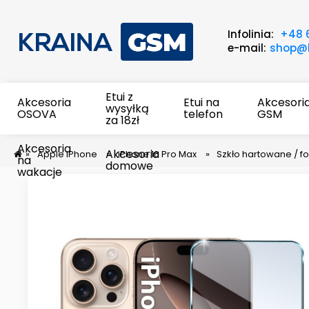
Infolinia:
+48 
e-mail:
shop@k
Etui z
Akcesoria
Etui na
Akcesori
wysyłką
OSOVA
telefon
GSM
za 18zł
Akcesoria
Akcesoria
»
Apple iPhone
»
iPhone 16 Pro Max
»
Szkło hartowane / fo
na
domowe
wakacje