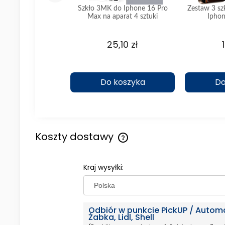
a do iPhone 16 Pro
Szkło 3MK do Iphone 16 Pro
Zestaw 3 sz
staw 2 sztuk
Max na aparat 4 sztuki
Iphon
,90 zł
25,10 zł
koszyka
Do koszyka
Do
Koszty dostawy
Cena nie zawiera ewentualny
Kraj wysyłki:
kosztów płatności
Odbiór w punkcie PickUP / Autom
Żabka, Lidl, Shell