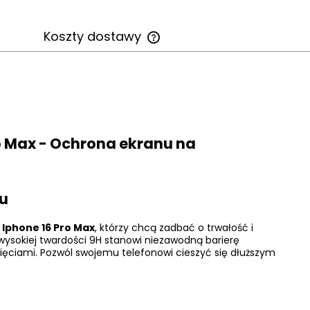
Koszty dostawy
Cena nie zawiera ewentualnych
kosztów płatności
o Max - Ochrona ekranu na
nu
y
Iphone 16 Pro Max
, którzy chcą zadbać o trwałość i
wysokiej twardości 9H stanowi niezawodną barierę
ięciami. Pozwól swojemu telefonowi cieszyć się dłuższym