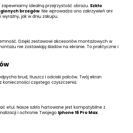
 zapewniamy idealną przejrzystość obrazu.
Szkło
ąglonych brzegów
. Nie wprowadza ono zakrzywień ani
i wyraźny, jak w dniu zakupu.
jemność. Dzięki zestawowi akcesoriów montażowych w
montażu nie zostawiają śladów na ekranie. To praktyczne i
ców
pycha brud, tłuszcz i odciski palców. Twój ekran
bez konieczności częstego czyszczenia.
ć etui. Nasze szkło hartowane jest kompatybilne z
nalizacji i ochronie Twojego
Iphone 16 Pro Max
.