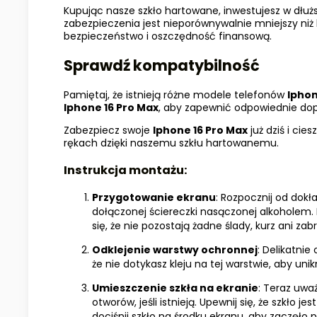
Kupując nasze szkło hartowane, inwestujesz w dłuż
zabezpieczenia jest nieporównywalnie mniejszy niż
bezpieczeństwo i oszczędność finansową.
Sprawdź kompatybilność
Pamiętaj, że istnieją różne modele telefonów
Iphon
Iphone 16 Pro Max
, aby zapewnić odpowiednie do
Zabezpiecz swoje
Iphone 16 Pro Max
już dziś i cie
rękach dzięki naszemu szkłu hartowanemu.
Instrukcja montażu
:
Przygotowanie ekranu
: Rozpocznij od dok
dołączonej ściereczki nasączonej alkoholem. 
się, że nie pozostają żadne ślady, kurz ani zab
Odklejenie warstwy ochronnej
: Delikatnie
że nie dotykasz kleju na tej warstwie, aby u
Umieszczenie szkła na ekranie
: Teraz uwa
otworów, jeśli istnieją. Upewnij się, że szkło 
dociśnij szkło na środku ekranu, aby zaczęło p