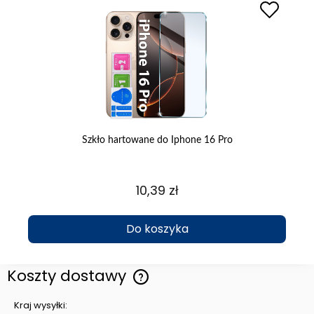
Szkło hartowane do Iphone 16 Pro
Sz
10,39 zł
Do koszyka
Koszty dostawy
Cena nie zawiera ewentualnych kosztów płatności
Kraj wysyłki: