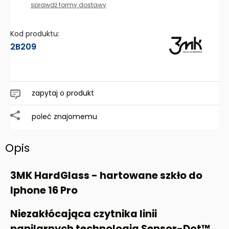
Cena nie zawiera ewentualnych kosztów płatności
sprawdź formy dostawy
Kod produktu:
2B209
zapytaj o produkt
poleć znajomemu
Opis
3MK HardGlass - hartowane szkło do
Iphone 16 Pro
Niezakłócająca czytnika linii
papilarnych technologia Sensor-Dot™