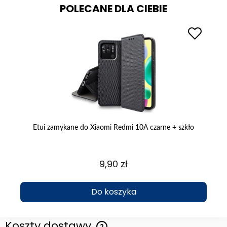
POLECANE DLA CIEBIE
Etui zamykane do Xiaomi Redmi 10A czarne + szkło
E
9,90 zł
Do koszyka
Koszty dostawy