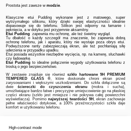
Prostota jest zawsze w
modzie
.
Klasyczne etui Pudding wykonane jest z matowego, super
wytrzymałego silikonu, który dzięki swojej elastyczności idealnie
dopasowuje się do telefonu. Silikon jest odporny na łamanie i
pęknięcia, a w dotyku jest przyjemnie aksamitny.
Etui Pudding
zapewnia mu ochronę, ale też świetny wygląd.
Tu dbałość o każdy szczegół ma znaczenie, bo zapewnia dobrą
ochronę telefonu, jak i aparatu, który nie wystaje poza obrys etui.
Podwyższone ranty zabezpieczają ekran, ale też pochłaniają siłę
uderzenia w przypadku upadku.
Etui posiada wszystkie niezbędne wycięcia, np. na kamerę, słuchawki
czy ładowarkę.
Etui Pudding
to idealne połączenie wygody użytkowania telefonu z
troską o jego bezpieczeństwo.
W zestawie znajduje się również
szkło hartowane 9H
PREMIUM
TEMPERED GLASS ®
, które doskonale chroni ekran przed
zarysowaniami i większymi uszkodzeniami. Do szkła dołączone są
dwie
ściereczki do czyszczenia ekranu
(mokra i sucha),
umożliwiające bardzo łatwe i precyzyjne umiejscowienie go na płaskiej
części ekranu (szkło jest mniejsze i nie pokrywa całej powierzchni
wyświetlacza). Pomimo
najwyższej twardości 9H
, ekran zachowuje
pełne właściwości dotykowe, a 100% przeźroczystości szkła daje
komfort w użytkowaniu telefonu.
High-contrast mode