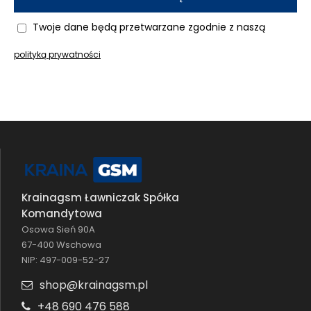
Twoje dane będą przetwarzane zgodnie z naszą
polityką prywatności
Krainagsm Ławniczak Spółka
Komandytowa
Osowa Sień 90A
67-400 Wschowa
NIP: 497-009-52-27
shop@krainagsm.pl
+48 690 476 588