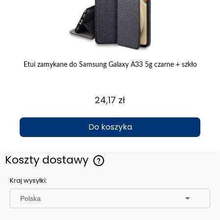
zór
Etui zamykane do Samsung Galaxy A33 5g czarne + szkło
24,17 zł
Do koszyka
Koszty dostawy
Cena nie zawiera ewentualnych kosztów płatności
Kraj wysyłki: