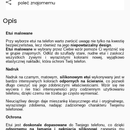
poleć znajomemu
Opis
Etui malowane
Przy wyborze etui na telefon warto zwrócić uwagę nie tylko na kwestię
bezpieczeństwa, lecz również na jego
niepowtarzalny design
.
Etui malowane
w wybrany przez Ciebie wzór pomoże Ci wyróżnić się
w grupie znajomych. Odłóż do szuflady stare, nudne etui i zaskocz
wszystkich żywymi i wyrazistymi kolorami nowej, wyjątkowo
elastycznej nakładki, która ochroni Twój telefon.
Nadruk
Nadruk na czarnym, matowym,
silikonowym etui
wykonywany jest w
bardzo intensywnych kolorach
odpornych na ścieranie
, co pozwoli
długo cieszyć się jego zdobniczymi właściwościami. Wzór się nie
wyciera i nie traci intensywności przy codziennym użytkowaniu
telefonu, dzięki czemu nie trzeba go często wymieniać.
Nieuciążliwy design daje mieszankę klasycznego etui i oryginalnego,
wyrazistego zdobienia, nadając zadziornego charakteru Twojemu
telefonowi.
Ochrona
Etui jest
doskonale dopasowane
do Twojego telefonu, co dzięki
odpornemu na łamanie i pęknięcia silikonowi
zapewnia mu