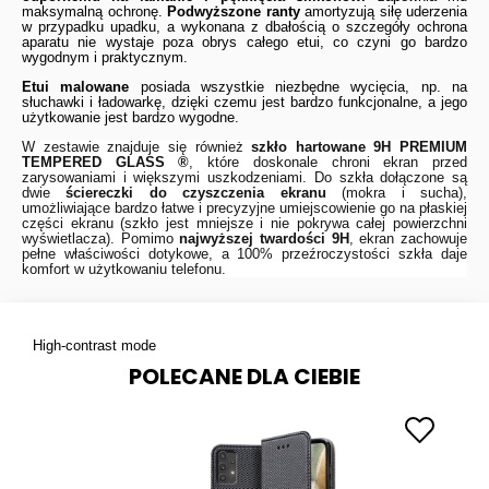
maksymalną ochronę.
Podwyższone ranty
amortyzują siłę uderzenia
w przypadku upadku, a wykonana z dbałością o szczegóły ochrona
aparatu nie wystaje poza obrys całego etui, co czyni go bardzo
wygodnym i praktycznym.
Etui malowane
posiada wszystkie niezbędne wycięcia, np. na
słuchawki i ładowarkę, dzięki czemu jest bardzo funkcjonalne, a jego
użytkowanie jest bardzo wygodne.
W zestawie znajduje się również
szkło hartowane 9H
PREMIUM
TEMPERED GLASS ®
, które doskonale chroni ekran przed
zarysowaniami i większymi uszkodzeniami. Do szkła dołączone są
dwie
ściereczki do czyszczenia ekranu
(mokra i sucha),
umożliwiające bardzo łatwe i precyzyjne umiejscowienie go na płaskiej
części ekranu (szkło jest mniejsze i nie pokrywa całej powierzchni
wyświetlacza). Pomimo
najwyższej twardości 9H
, ekran zachowuje
pełne właściwości dotykowe, a 100% przeźroczystości szkła daje
komfort w użytkowaniu telefonu.
High-contrast mode
POLECANE DLA CIEBIE