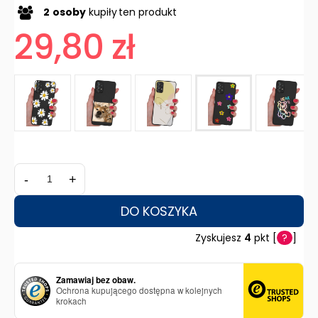
2
osoby
kupiły
ten produkt
29,80 zł
-
+
DO KOSZYKA
Zyskujesz
4
pkt [
?
]
Zamawiaj bez obaw.
Ochrona kupującego dostępna w kolejnych
krokach