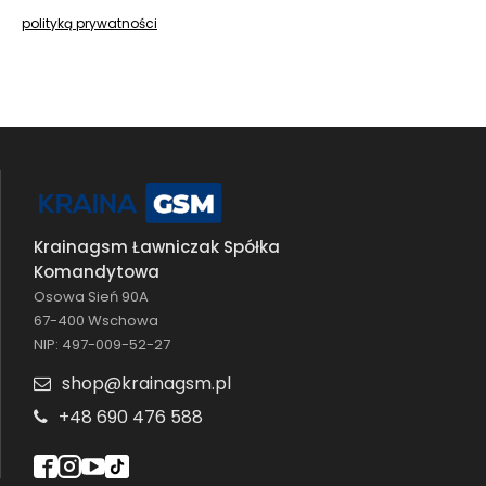
polityką prywatności
Krainagsm Ławniczak Spółka
Komandytowa
Osowa Sień 90A
67-400 Wschowa
NIP: 497-009-52-27
shop@krainagsm.pl
+48 690 476 588