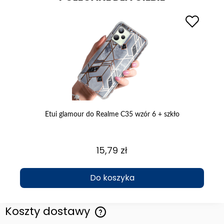
 1
Etui glamour do Realme C35 wzór 6 + szkło
15,79 zł
Do koszyka
Koszty dostawy
Cena nie zawiera ewentualnych kosztów płatności