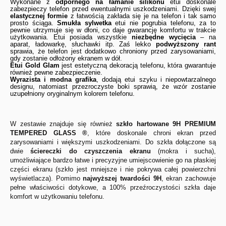
Wykonane z
odpornego na łamanie silikonu
etui doskonale
zabezpieczy telefon przed ewentualnymi uszkodzeniami. Dzięki swej
elastycznej formie
z łatwością zakłada się je na telefon i tak samo
prosto ściąga.
Smukła sylwetka
etui nie pogrubia telefonu, za to
pewnie utrzymuje się w dłoni, co daje gwarancję komfortu w trakcie
użytkowania. Etui posiada wszystkie
niezbędne wycięcia
– na
aparat, ładowarkę, słuchawki itp. Zaś lekko
podwyższony rant
sprawia, że telefon jest dodatkowo chroniony przed zarysowaniami,
gdy zostanie odłożony ekranem w dół.
Etui Gold Glam
jest estetyczną dekoracją telefonu, która gwarantuje
również pewne zabezpieczenie.
Wyrazista i modna grafika
, dodają etui szyku i niepowtarzalnego
designu, natomiast przezroczyste boki sprawią, że wzór zostanie
uzupełniony oryginalnym kolorem telefonu.
W zestawie znajduje się również
szkło hartowane 9H
PREMIUM
TEMPERED GLASS ®
, które doskonale chroni ekran przed
zarysowaniami i większymi uszkodzeniami. Do szkła dołączone są
dwie
ściereczki do czyszczenia ekranu
(mokra i sucha),
umożliwiające bardzo łatwe i precyzyjne umiejscowienie go na płaskiej
części ekranu (szkło jest mniejsze i nie pokrywa całej powierzchni
wyświetlacza). Pomimo
najwyższej twardości 9H
, ekran zachowuje
pełne właściwości dotykowe, a 100% przeźroczystości szkła daje
komfort w użytkowaniu telefonu.