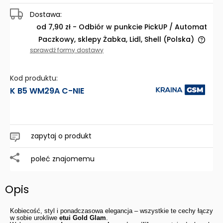
Dostawa:
od 7,90 zł
- Odbiór w punkcie PickUP / Automat
Paczkowy, sklepy Żabka, Lidl, Shell
(Polska)
Cena nie zawiera ewentualnych kosztów płatności
sprawdź formy dostawy
Kod produktu:
K B5 WM29A C-NIE
zapytaj o produkt
poleć znajomemu
Opis
Kobiecość, styl i ponadczasowa elegancja – wszystkie te cechy łączy
w sobie urokliwe
etui Gold Glam
.