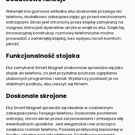
Wewnętrzna gumowa wkładka etui doskonale przylega do
telefonu, dodatkowo zabezpieczając go przed niechcianymi
wstrząsami. Ekran jest chroniony przez klapkę zamykaną na
magnes, która jest dyskretnie ukryta w wnętrzu etui. Dzięki tej
innowacyjnej konstrukcji, rozmowy telefoniczne można
prowadzić z zamkniętą klapką, bez wpływu na ich komfort i
jakość.
Funkcjonalność stojaka
Etui zamykane Smart Magnet znakomicie sprawdza się jako
stojak do telefonu, co jest przydatne podczas oglądania
ulubionych programów i seriali. Wystarczy postawić je na
stabilnym podłożu, aby cieszyć się filmem.
Doskonale skrojone
Etui Smart Magnet sprawdzi się idealnie w codziennym
zabezpieczeniu Twojego telefonu. Doskonale pochłania
wstrząsy, chroni ekran przed zarysowaniami i zmniejsza siłę
ewentualnych upadków. Jest eleganckie i nie znacząco
zwiększa rozmiar telefonu. Posiada praktyczną kieszonkę w
środku, idealną na kartę płatniczą. Dodatkowo posiada