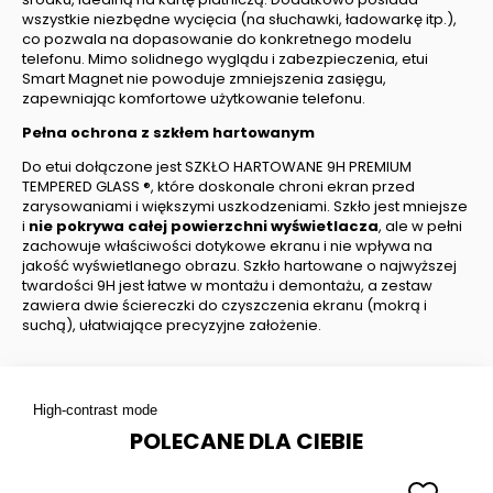
wszystkie niezbędne wycięcia (na słuchawki, ładowarkę itp.),
co pozwala na dopasowanie do konkretnego modelu
telefonu. Mimo solidnego wyglądu i zabezpieczenia, etui
Smart Magnet nie powoduje zmniejszenia zasięgu,
zapewniając komfortowe użytkowanie telefonu.
Pełna ochrona z szkłem hartowanym
Do etui dołączone jest SZKŁO HARTOWANE 9H PREMIUM
TEMPERED GLASS ®, które doskonale chroni ekran przed
zarysowaniami i większymi uszkodzeniami. Szkło jest mniejsze
i
nie pokrywa całej powierzchni wyświetlacza
, ale w pełni
zachowuje właściwości dotykowe ekranu i nie wpływa na
jakość wyświetlanego obrazu. Szkło hartowane o najwyższej
twardości 9H jest łatwe w montażu i demontażu, a zestaw
zawiera dwie ściereczki do czyszczenia ekranu (mokrą i
suchą), ułatwiające precyzyjne założenie.
High-contrast mode
POLECANE DLA CIEBIE