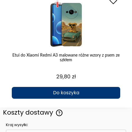
ęta
Etui do Xiaomi Redmi A3 malowane różne wzory z psem ze
szkłem
29,80 zł
Do koszyka
Koszty dostawy
Cena nie zawiera ewentualnych kosztów płatności
Kraj wysyłki: