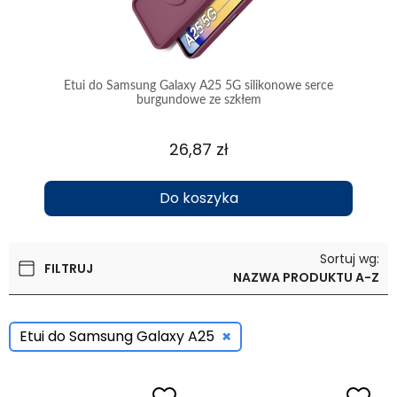
wzór
Etui do Samsung Galaxy A25 5G silikonowe serce
Etui
burgundowe ze szkłem
26,87 zł
Do koszyka
Sortuj wg:
FILTRUJ
NAZWA PRODUKTU A-Z
×
Etui do Samsung Galaxy A25