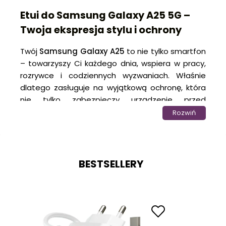
Etui do Samsung Galaxy A25 5G –
Twoja ekspresja stylu i ochrony
Twój
Samsung Galaxy A25
to nie tylko smartfon
– towarzyszy Ci każdego dnia, wspiera w pracy,
rozrywce i codziennych wyzwaniach. Właśnie
dlatego zasługuje na wyjątkową ochronę, która
nie tylko zabezpieczy urządzenie przed
uszkodzeniami, ale także podkreśli Twój
Rozwiń
niepowtarzalny styl. W
sklepie internetowym
KrainaGSM
wiemy, jak ważne jest połączenie
funkcjonalności i estetyki, dlatego stworzyliśmy
kolekcję
etui do Samsung Galaxy A25
, które
BESTSELLERY
spełnią Twoje wszystkie oczekiwania.
Minimalistyczny design dla miłośników subtelnej
elegancji, klasyczne wzory dla osób ceniących
ponadczasowy styl, a może odważne motywy,
które przyciągną spojrzenia? Bez względu na