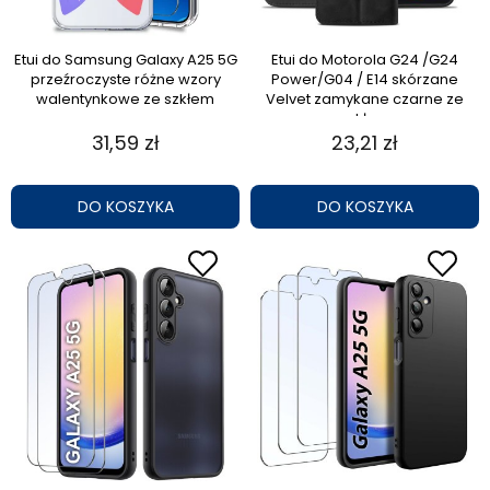
Etui do Samsung Galaxy A25 5G
Etui do Motorola G24 /G24
przeźroczyste różne wzory
Power/G04 / E14 skórzane
walentynkowe ze szkłem
Velvet zamykane czarne ze
szkłem
31,59 zł
23,21 zł
DO KOSZYKA
DO KOSZYKA