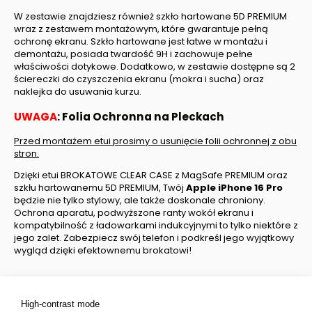
W zestawie znajdziesz również szkło hartowane 5D PREMIUM
wraz z zestawem montażowym, które gwarantuje pełną
ochronę ekranu. Szkło hartowane jest łatwe w montażu i
demontażu, posiada twardość 9H i zachowuje pełne
właściwości dotykowe. Dodatkowo, w zestawie dostępne są 2
ściereczki do czyszczenia ekranu (mokra i sucha) oraz
naklejka do usuwania kurzu.
UWAGA
: Folia Ochronna na Pleckach
Przed montażem etui prosimy o usunięcie folii ochronnej z obu
stron.
Dzięki etui BROKATOWE CLEAR CASE z MagSafe PREMIUM oraz
szkłu hartowanemu 5D PREMIUM, Twój
Apple iPhone
16 Pro
będzie nie tylko stylowy, ale także doskonale chroniony.
Ochrona aparatu, podwyższone ranty wokół ekranu i
kompatybilność z ładowarkami indukcyjnymi to tylko niektóre z
jego zalet. Zabezpiecz swój telefon i podkreśl jego wyjątkowy
wygląd dzięki efektownemu brokatowi!
High-contrast mode