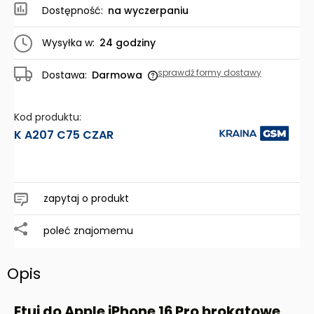
Dostępność:
na wyczerpaniu
Wysyłka w:
24 godziny
sprawdź formy dostawy
Dostawa:
Darmowa
Cena nie zawiera ewentualnych kosztów płatności
Kod produktu:
K A207 C75 CZAR
zapytaj o produkt
poleć znajomemu
Opis
Etui do Apple iPhone 16 Pro brokatowe