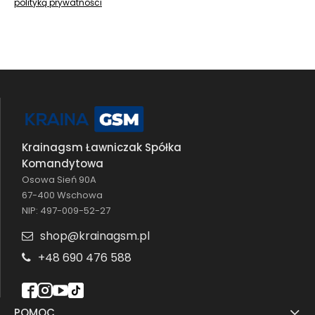
polityką prywatności
Krainagsm Ławniczak Spółka
Komandytowa
Osowa Sień 90A
67-400 Wschowa
NIP: 497-009-52-27
shop@krainagsm.pl
+48 690 476 588
POMOC