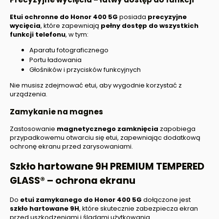
Etui ochronne do
Honor 400 5G
posiada
precyzyjne
wycięcia
, które zapewniają
pełny dostęp do wszystkich
funkcji telefonu
, w tym:
Aparatu fotograficznego
Portu ładowania
Głośników i przycisków funkcyjnych
Nie musisz zdejmować etui, aby wygodnie korzystać z
urządzenia.
Zamykanie na magnes
Zastosowanie
magnetycznego zamknięcia
zapobiega
przypadkowemu otwarciu się etui, zapewniając dodatkową
ochronę ekranu przed zarysowaniami.
Szkło hartowane 9H PREMIUM TEMPERED
GLASS® – ochrona ekranu
Do
etui zamykanego do
Honor 400 5G
dołączone jest
szkło hartowane 9H
, które skutecznie zabezpiecza ekran
przed uszkodzeniami i śladami użytkowania.