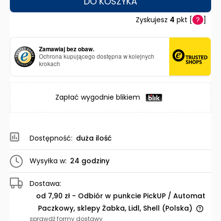
DO KOSZYKA
Zyskujesz
4
pkt [
?
]
Zamawiaj bez obaw.
Ochrona kupującego dostępna w kolejnych
krokach
Zapłać wygodnie blikiem
Dostępność:
duża ilość
Wysyłka w:
24 godziny
Dostawa:
od 7,90 zł
- Odbiór w punkcie PickUP / Automat
Paczkowy, sklepy Żabka, Lidl, Shell
(Polska)
Cena nie zawiera ewentualnych kosztów płatności
sprawdź formy dostawy