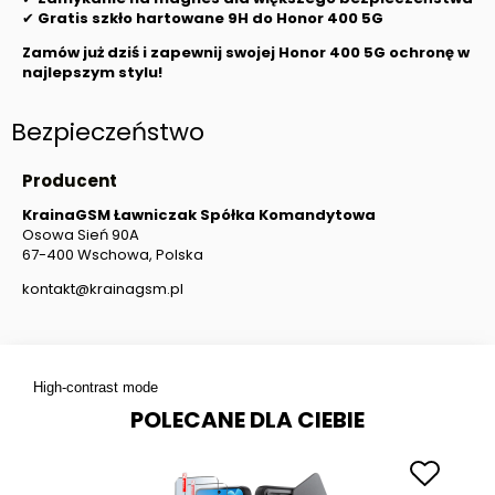
✔
Gratis szkło hartowane 9H do
Honor 400 5G
Zamów już dziś i zapewnij swojej
Honor 400 5G
ochronę w
najlepszym stylu!
Bezpieczeństwo
Producent
KrainaGSM Ławniczak Spółka Komandytowa
Osowa Sień 90A
67-400 Wschowa, Polska
kontakt@krainagsm.pl
High-contrast mode
POLECANE DLA CIEBIE