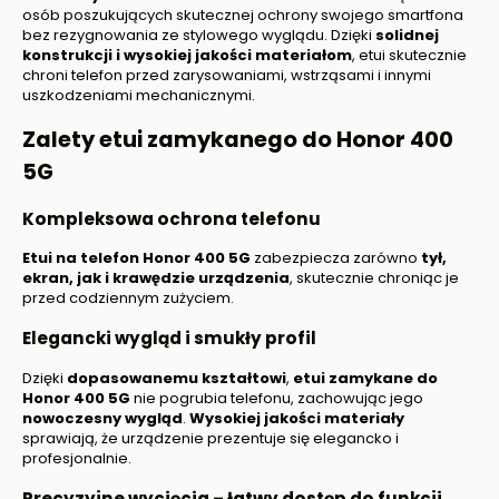
osób poszukujących skutecznej ochrony swojego smartfona
bez rezygnowania ze stylowego wyglądu. Dzięki
solidnej
konstrukcji i wysokiej jakości materiałom
, etui skutecznie
chroni telefon przed zarysowaniami, wstrząsami i innymi
uszkodzeniami mechanicznymi.
Zalety etui zamykanego do
Honor 400
5G
Kompleksowa ochrona telefonu
Etui na telefon
Honor 400 5G
zabezpiecza zarówno
tył,
ekran, jak i krawędzie urządzenia
, skutecznie chroniąc je
przed codziennym zużyciem.
Elegancki wygląd i smukły profil
Dzięki
dopasowanemu kształtowi
,
etui zamykane do
Honor 400 5G
nie pogrubia telefonu, zachowując jego
nowoczesny wygląd
.
Wysokiej jakości materiały
sprawiają, że urządzenie prezentuje się elegancko i
profesjonalnie.
Precyzyjne wycięcia – łatwy dostęp do funkcji