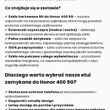
Co znajduje się w zestawie?
✔
Szkło hartowane 9H do
Honor 400 5G
– wysoka
odporność na zarysowania i pęknięcia, które mogą powstać
podczas codziennego użytkowania.
✔
Ściereczki czyszczące (mokra i sucha)
– ułatwiają
dokładne oczyszczenie ekranu przed aplikacją szkła.
✔
Pełna czułość dotykowa
– szkło nie wpływa na
funkcjonalność ekranu, zapewniając płynną obsługę telefonu.
✔
100% przejrzystości
– szkło ochronne nie zmienia kolorów
wyświetlanego obrazu i gwarantuje wysoką jakość wizualną.
✔
Szkło nie pokrywa całego wyświetlacza
– pozostawia
niewielkie marginesy, co zapewnia kompatybilność z etui i
wygodę użytkowania.
Dlaczego warto wybrać nasze etui
zamykane do
Honor 400 5G
?
✔
Skuteczna ochrona telefonu
przed zarysowaniami i
uszkodzeniami
✔
Elegancki i smukły design
✔
Łatwy dostęp do portów i przycisków
✔
Zamykanie na magnes dla większego bezpieczeństwa