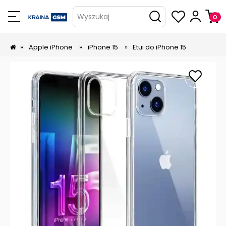
Wyszukaj
»
Apple iPhone
»
iPhone 15
»
Etui do iPhone 15