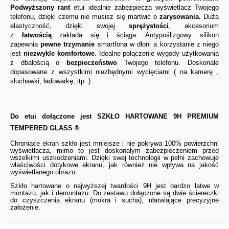
Podwyższony rant
etui idealnie zabezpiecza wyświetlacz Twojego
telefonu, dzięki czemu nie musisz się martwić o
zarysowania.
Duża
elastyczność, dzięki swojej
sprężystości
, akcesorium
z
łatwością
zakłada się i ściąga. Antypoślizgowy silikon
zapewnia
pewne trzymanie
smartfona w dłoni a korzystanie z niego
jest
niezwykle komfortowe
. Idealne połączenie wygody użytkowania
z dbałością o
bezpieczeństwo
Twojego telefonu. Doskonale
dopasowane z wszystkimi niezbędnymi wycięciami ( na kamerę ,
słuchawki, ładowarkę, itp. )
Do etui dołączone jest
SZKŁO HARTOWANE 9H PREMIUM
TEMPERED GLASS ®
Chroniące ekran szkło jest mniejsze i nie pokrywa 100% powierzchni
wyświetlacza, mimo to jest doskonałym zabezpieczeniem przed
wszelkimi uszkodzeniami. Dzięki swej technologii w pełni zachowuje
właściwości dotykowe ekranu, jak również nie wpływa na jakość
wyświetlanego obrazu.
Szkło hartowane o najwyższej twardości 9H jest bardzo łatwe w
montażu, jak i demontażu. Do zestawu dołączone są dwie ściereczki
do czyszczenia ekranu (mokra i sucha), ułatwiające precyzyjne
założenie.