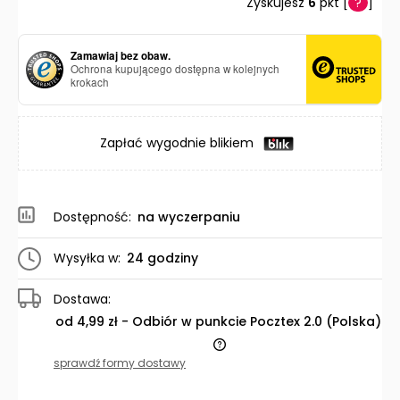
Zyskujesz
6
pkt [
?
]
Zamawiaj bez obaw.
Ochrona kupującego dostępna w kolejnych
krokach
Zapłać wygodnie blikiem
Dostępność:
na wyczerpaniu
Wysyłka w:
24 godziny
Dostawa:
od 4,99 zł
- Odbiór w punkcie Pocztex 2.0
(Polska)
Cena nie zawiera ewentualnych kosztów płatności
sprawdź formy dostawy