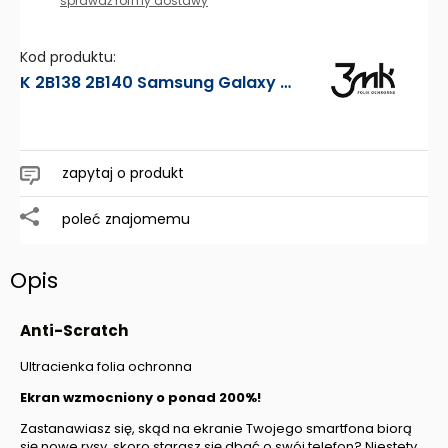
sprawdź formy dostawy
Kod produktu:
K 2B138 2B140 Samsung Galaxy S20 Plus - 3mk FOLIA OCHRONNA Anti-Scratch Phone
zapytaj o produkt
poleć znajomemu
Opis
Anti-Scratch
Ultracienka folia ochronna
Ekran wzmocniony o ponad 200%!
Zastanawiasz się, skąd na ekranie Twojego smartfona biorą
się nowe rysy, skoro starasz się dbać o swój telefon? Niestety