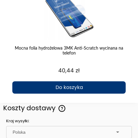
a
Mocna folia hydrożelowa 3MK Anti-Scratch wycinana na
telefon
40,44 zł
Do koszyka
Koszty dostawy
Cena nie zawiera ewentualnych kosztów płatności
Kraj wysyłki: