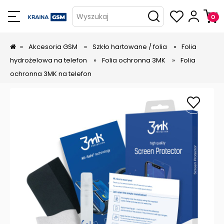
Wyszukaj
»
Akcesoria GSM
»
Szkło hartowane / folia
»
Folia
hydrożelowa na telefon
»
Folia ochronna 3MK
»
Folia
ochronna 3MK na telefon