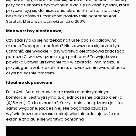
przy codziennym użytkowaniu nie da się uniknąć sytuacji, które
przyczyniają się do niszczenia ekranu. Zmień to i na straży
bezpieczeństwa urządzenia postaw folię ochronną Anti-
Scratch, która wzmocni ekran aż o 200%!
Moc warstwy oleofobowej
Czy zdarzyło Ci się narzekać na tłuste odciski palców na
ekranie Twojego smartfona? Nie zawsze da się przed tym
uchronić, ale wysokiej klasy warstwa oleofobowa znacząco
pomoże Ci w rozwiązaniu tego problemu! Ta wyjątkowa
powłoka ułatwia utrzymanie folii w czystości: minimalizuje
przyciąganie zabrudzeń i kurzu, a czyszczenie wyświetlacza
czyni bajecznie prostym.
Idealnie dopasowani
Folia Anti-Scratch powstała z myślą o maksymalnym
komforcie. Jest wytrzymała, a jednocześnie bardzo cienka
(0,15 mm). Co to oznacza? Korzystanie z urządzenia jest tak
samo wygodne, jak bez niej. Nie pogarsza czułości
wyświetlacza, ani czasu reakcji, więc nie odczujesz, że na
ekranie znajduje się warstwa ochronna.