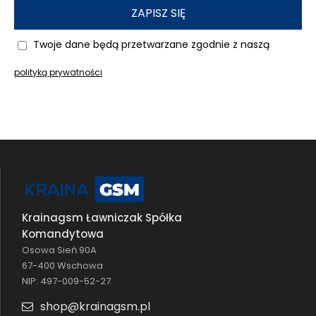
ZAPISZ SIĘ
Twoje dane będą przetwarzane zgodnie z naszą
polityką prywatności
Krainagsm Ławniczak Spółka
Komandytowa
Osowa Sień 90A
67-400 Wschowa
NIP: 497-009-52-27
shop@krainagsm.pl