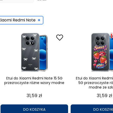
×
Xiaomi Redmi Note
Etui do Xiaomi Redmi Note 15 5G
Etui do Xiaomi Redmi
przezroczyste różne wzory modne
5G przezroczyste r
modne ze sz
31,59 zł
31,59 zł
DO KOSZYKA
DO KOSZY