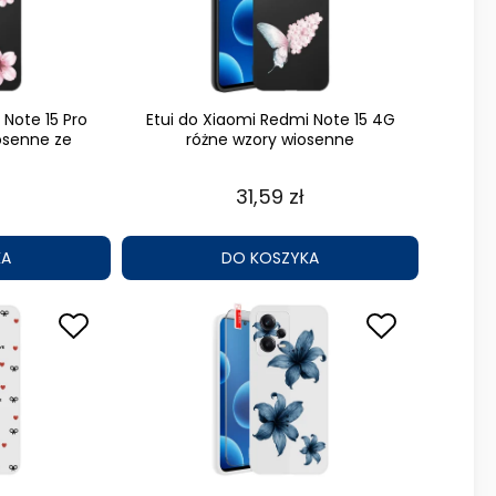
 Note 15 Pro
Etui do Xiaomi Redmi Note 15 4G
osenne ze
różne wzory wiosenne
31,59 zł
KA
DO KOSZYKA