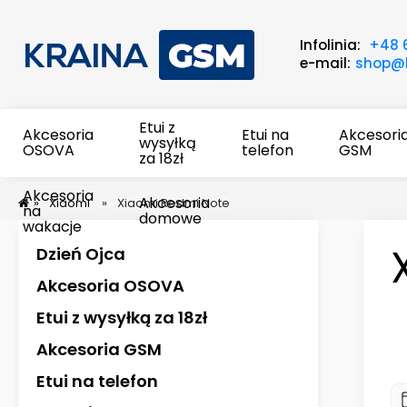
Infolinia:
+48 
e-mail:
shop@k
Etui z
Akcesoria
Etui na
Akcesori
wysyłką
OSOVA
telefon
GSM
za 18zł
Akcesoria
Akcesoria
»
Xiaomi
»
Xiaomi Redmi Note
na
domowe
wakacje
Dzień Ojca
Akcesoria OSOVA
Etui z wysyłką za 18zł
Akcesoria GSM
Etui na telefon