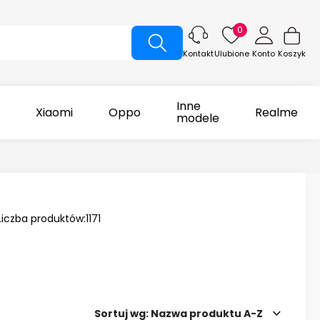
0
Ulubione
Konto
Koszyk
Kontakt
Inne
Xiaomi
Oppo
Realme
modele
Liczba produktów:
1171
Sortuj wg:
Nazwa produktu A-Z