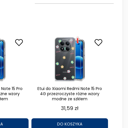
 Note 15 Pro
Etui do Xiaomi Redmi Note 15 Pro
óżne wzory
4G przezroczyste różne wzory
kłem
modne ze szkłem
31,59 zł
KA
DO KOSZYKA