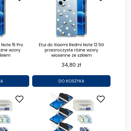
 Note 15 Pro
Etui do Xiaomi Redmi Note 12 5G
óżne wzory
przezroczyste różne wzory
zkłem
wiosenne ze szkłem
34,80 zł
KA
DO KOSZYKA