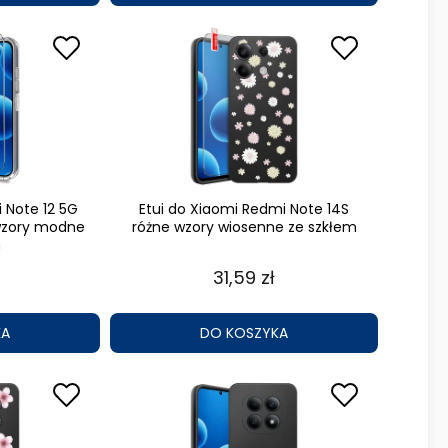
 Note 12 5G
Etui do Xiaomi Redmi Note 14S
 wzory modne
różne wzory wiosenne ze szkłem
m
31,59 zł
KA
DO KOSZYKA