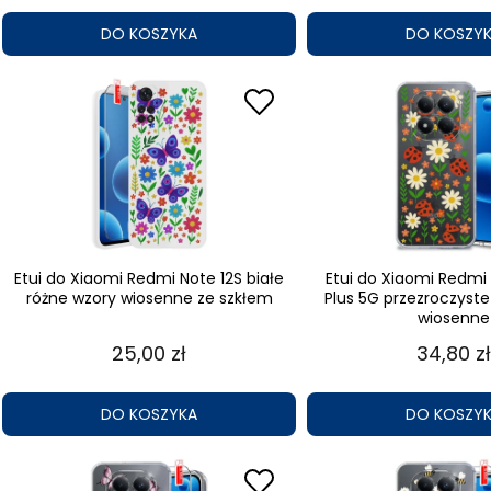
DO KOSZYKA
DO KOSZY
Etui do Xiaomi Redmi Note 12S białe
Etui do Xiaomi Redmi 
różne wzory wiosenne ze szkłem
Plus 5G przezroczyste
wiosenne
25,00 zł
34,80 zł
DO KOSZYKA
DO KOSZY