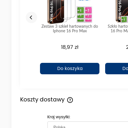
a do iPhone 16 Pro
Zestaw 3 szkieł hartowanych do
Szkło hart
staw 2 sztuk
Iphone 16 Pro Max
16 Pro Ma
,90 zł
18,97 zł
koszyka
Do koszyka
Do
Koszty dostawy
Cena nie zawiera ewentualny
Kraj wysyłki:
kosztów płatności