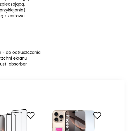
ezpieczającą.
przyklejania).
ką z zestawu.
m - do odtłuszczania
erzchni ekranu
Dust-absorber