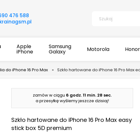
690 476 588
rainagsm.pl
a
Apple
Samsung
Motorola
Honor
iPhone
Galaxy
lia do iPhone 16 Pro Max
»
Szkło hartowane do iPhone 16 Pro Max e
zamów w ciągu
6 godz.
11 min.
27 sec.
a przesyłkę wyślemy jeszcze dzisiaj!
Szkło hartowane do iPhone 16 Pro Max easy
stick box 5D premium