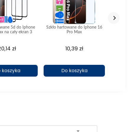
owane 5d do Iphone
Szkło hartowane do Iphone 16
Szkło 3M
x na cały ekran 3
Pro Max
Max n
sztuki
20,14 zł
10,39 zł
 koszyka
Do koszyka
D
ch