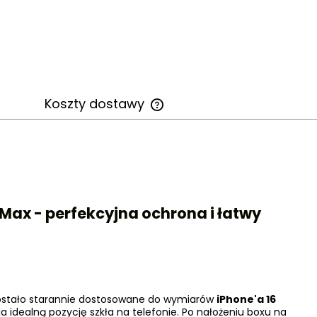
Koszty dostawy
Cena nie zawiera ewentualnych
kosztów płatności
o Max - perfekcyjna ochrona i łatwy
zostało starannie dostosowane do wymiarów
iPhone'a 16
a idealną pozycję szkła na telefonie. Po nałożeniu boxu na