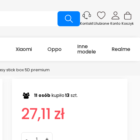
Ulubione
Konto
Koszyk
Kontakt
Inne
Xiaomi
Oppo
Realme
modele
asy stick box 5D premium
11
osób
kupiło
13
szt.
27,11 zł
-
+