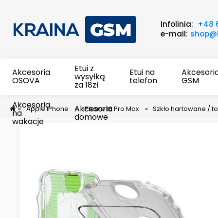
Infolinia:
+48 
e-mail:
shop@k
Etui z
Akcesoria
Etui na
Akcesori
wysyłką
OSOVA
telefon
GSM
za 18zł
Akcesoria
Akcesoria
»
Apple iPhone
»
iPhone 16 Pro Max
»
Szkło hartowane / fo
na
domowe
wakacje