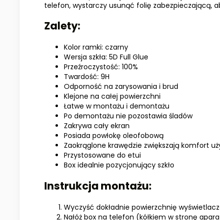
telefon, wystarczy usunąć folię zabezpieczającą,
Zalety:
Kolor ramki: czarny
Wersja szkła: 5D Full Glue
Przeźroczystość: 100%
Twardość: 9H
Odporność na zarysowania i brud
Klejone na całej powierzchni
Łatwe w montażu i demontażu
Po demontażu nie pozostawia śladów
Zakrywa cały ekran
Posiada powłokę oleofobową
Zaokrąglone krawędzie zwiększają komfort u
Przystosowane do etui
Box idealnie pozycjonujący szkło
Instrukcja montażu:
Wyczyść dokładnie powierzchnię wyświetlac
Nałóż box na telefon (kółkiem w stronę apara