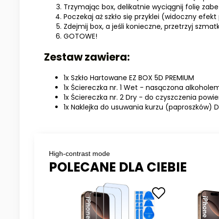
Trzymając box, delikatnie wyciągnij folię zab
Poczekaj aż szkło się przyklei (widoczny efekt 
Zdejmij box, a jeśli konieczne, przetrzyj szmat
GOTOWE!
Zestaw zawiera:
1x Szkło Hartowane EZ BOX 5D PREMIUM
1x Ściereczka nr. 1 Wet - nasączona alkohole
1x Ściereczka nr. 2 Dry - do czyszczenia powi
1x Naklejka do usuwania kurzu (paproszków) 
High-contrast mode
POLECANE DLA CIEBIE