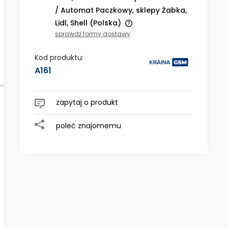
/ Automat Paczkowy, sklepy Żabka,
Lidl, Shell
(Polska)
sprawdź formy dostawy
Cena nie zawiera ewentualnych
kosztów płatności
Kod produktu:
A161
zapytaj o produkt
poleć znajomemu