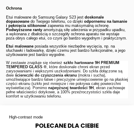
Ochrona
Etui malowane do Samsung Galaxy S23 jest
doskonale
dopasowane
do Twojego telefonu, co dzięki
odpornemu na łamanie
i pęknięcia silikonowi
zapewnia mu maksymalną ochronę.
Podwyższone ranty
amortyzują siłę uderzenia w przypadku upadku,
a wykonana z dbałością o szczegóły ochrona aparatu nie wystaje
poza obrys całego etui, co czyni go bardzo wygodnym i praktycznym.
Etui malowane
posiada wszystkie niezbędne wycięcia, np. na
słuchawki i ładowarkę, dzięki czemu jest bardzo funkcjonalne, a jego
użytkowanie jest bardzo wygodne.
W zestawie znajduje się również
szkło hartowane 9H
PREMIUM
TEMPERED GLASS ®
, które doskonale chroni ekran przed
zarysowaniami i większymi uszkodzeniami. Do szkła dołączone są
dwie
ściereczki do czyszczenia ekranu
(mokra i sucha),
umożliwiające bardzo łatwe i precyzyjne umiejscowienie go na płaskiej
części ekranu (szkło jest mniejsze i nie pokrywa całej powierzchni
wyświetlacza). Pomimo
najwyższej twardości 9H
, ekran zachowuje
pełne właściwości dotykowe, a 100% przeźroczystości szkła daje
komfort w użytkowaniu telefonu.
High-contrast mode
POLECANE DLA CIEBIE