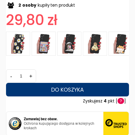
2
osoby
kupiły
ten produkt
29,80 zł
-
+
DO KOSZYKA
Zyskujesz
4
pkt [
?
]
Zamawiaj bez obaw.
Ochrona kupującego dostępna w kolejnych
krokach