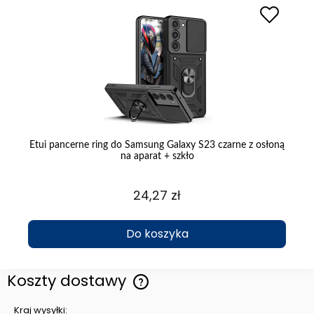
 +
Etui pancerne ring do Samsung Galaxy S23 czarne z osłoną
E
na aparat + szkło
24,27 zł
Do koszyka
Koszty dostawy
Cena nie zawiera ewentualnych kosztów płatności
Kraj wysyłki: