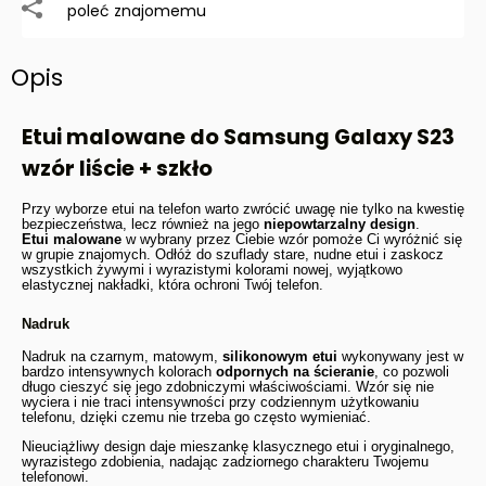
poleć znajomemu
Opis
Etui malowane do Samsung Galaxy S23
wzór liście + szkło
Przy wyborze etui na telefon warto zwrócić uwagę nie tylko na kwestię
bezpieczeństwa, lecz również na jego
niepowtarzalny design
.
Etui malowane
w wybrany przez Ciebie wzór pomoże Ci wyróżnić się
w grupie znajomych. Odłóż do szuflady stare, nudne etui i zaskocz
wszystkich żywymi i wyrazistymi kolorami nowej, wyjątkowo
elastycznej nakładki, która ochroni Twój telefon.
Nadruk
Nadruk na czarnym, matowym,
silikonowym etui
wykonywany jest w
bardzo intensywnych kolorach
odpornych na ścieranie
, co pozwoli
długo cieszyć się jego zdobniczymi właściwościami. Wzór się nie
wyciera i nie traci intensywności przy codziennym użytkowaniu
telefonu, dzięki czemu nie trzeba go często wymieniać.
Nieuciążliwy design daje mieszankę klasycznego etui i oryginalnego,
wyrazistego zdobienia, nadając zadziornego charakteru Twojemu
telefonowi.