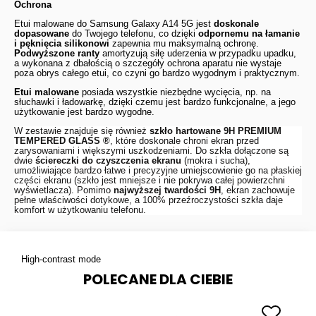
Ochrona
Etui malowane do Samsung Galaxy A14 5G jest
doskonale
dopasowane
do Twojego telefonu, co dzięki
odpornemu na łamanie
i pęknięcia silikonowi
zapewnia mu maksymalną ochronę.
Podwyższone ranty
amortyzują siłę uderzenia w przypadku upadku,
a wykonana z dbałością o szczegóły ochrona aparatu nie wystaje
poza obrys całego etui, co czyni go bardzo wygodnym i praktycznym.
Etui malowane
posiada wszystkie niezbędne wycięcia, np. na
słuchawki i ładowarkę, dzięki czemu jest bardzo funkcjonalne, a jego
użytkowanie jest bardzo wygodne.
W zestawie znajduje się również
szkło hartowane 9H
PREMIUM
TEMPERED GLASS ®
, które doskonale chroni ekran przed
zarysowaniami i większymi uszkodzeniami. Do szkła dołączone są
dwie
ściereczki do czyszczenia ekranu
(mokra i sucha),
umożliwiające bardzo łatwe i precyzyjne umiejscowienie go na płaskiej
części ekranu (szkło jest mniejsze i nie pokrywa całej powierzchni
wyświetlacza). Pomimo
najwyższej twardości 9H
, ekran zachowuje
pełne właściwości dotykowe, a 100% przeźroczystości szkła daje
komfort w użytkowaniu telefonu.
High-contrast mode
POLECANE DLA CIEBIE