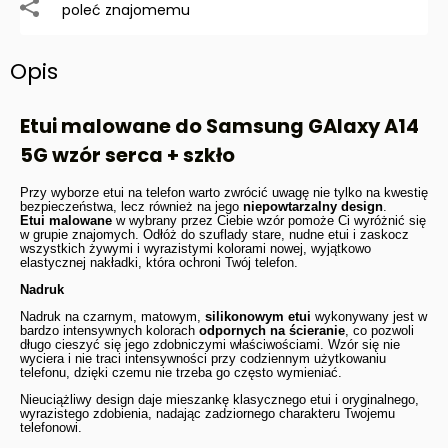
poleć znajomemu
Opis
Etui malowane do Samsung GAlaxy A14
5G wzór serca + szkło
Przy wyborze etui na telefon warto zwrócić uwagę nie tylko na kwestię
bezpieczeństwa, lecz również na jego
niepowtarzalny design
.
Etui malowane
w wybrany przez Ciebie wzór pomoże Ci wyróżnić się
w grupie znajomych. Odłóż do szuflady stare, nudne etui i zaskocz
wszystkich żywymi i wyrazistymi kolorami nowej, wyjątkowo
elastycznej nakładki, która ochroni Twój telefon.
Nadruk
Nadruk na czarnym, matowym,
silikonowym etui
wykonywany jest w
bardzo intensywnych kolorach
odpornych na ścieranie
, co pozwoli
długo cieszyć się jego zdobniczymi właściwościami. Wzór się nie
wyciera i nie traci intensywności przy codziennym użytkowaniu
telefonu, dzięki czemu nie trzeba go często wymieniać.
Nieuciążliwy design daje mieszankę klasycznego etui i oryginalnego,
wyrazistego zdobienia, nadając zadziornego charakteru Twojemu
telefonowi.