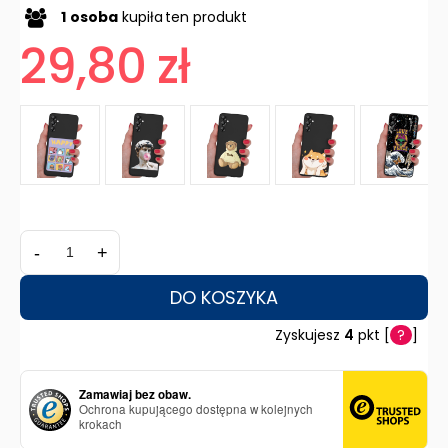
1
osoba
kupiła
ten produkt
29,80 zł
-
+
DO KOSZYKA
Zyskujesz
4
pkt [
?
]
Zamawiaj bez obaw.
Ochrona kupującego dostępna w kolejnych
krokach