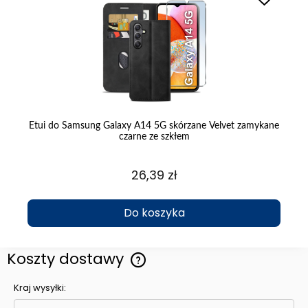
ło
Etui do Samsung Galaxy A14 5G skórzane Velvet zamykane
E
czarne ze szkłem
26,39 zł
Do koszyka
Koszty dostawy
Cena nie zawiera ewentualnych kosztów płatności
Kraj wysyłki: