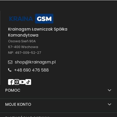
Krainagsm Ławniczak Spółka
Komandytowa
Osowa Sień 90A
67-400 Wschowa
NIP: 497-009-52-27
shop@krainagsm.pl
+48 690 476 588
POMOC
MOJE KONTO