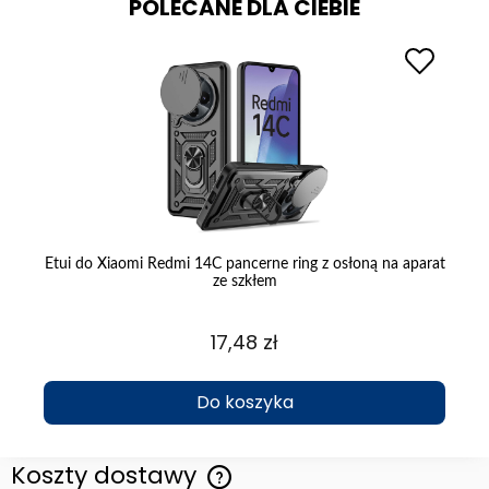
POLECANE DLA CIEBIE
łem
Etui do Xiaomi Redmi 14C pancerne ring z osłoną na aparat
Et
ze szkłem
17,48 zł
Do koszyka
Koszty dostawy