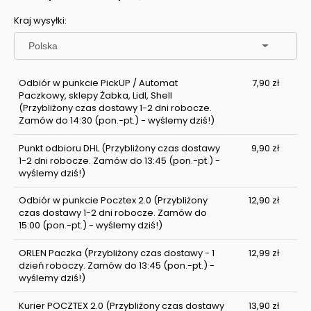
Cena nie zawiera ewentualnych kosztów płatności
Kraj wysyłki:
Odbiór w punkcie PickUP / Automat
7,90 zł
Paczkowy, sklepy Żabka, Lidl, Shell
(Przybliżony czas dostawy 1-2 dni robocze.
Zamów do 14:30 (pon.-pt.) - wyślemy dziś!)
Punkt odbioru DHL
(Przybliżony czas dostawy
9,90 zł
1-2 dni robocze. Zamów do 13:45 (pon.-pt.) -
wyślemy dziś!)
Odbiór w punkcie Pocztex 2.0
(Przybliżony
12,90 zł
czas dostawy 1-2 dni robocze. Zamów do
15:00 (pon.-pt.) - wyślemy dziś!)
ORLEN Paczka
(Przybliżony czas dostawy - 1
12,99 zł
dzień roboczy. Zamów do 13:45 (pon.-pt.) -
wyślemy dziś!)
Kurier POCZTEX 2.0
(Przybliżony czas dostawy
13,90 zł