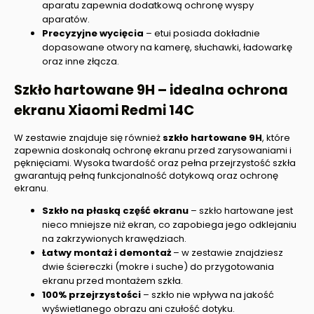
aparatu zapewnia dodatkową ochronę wyspy
aparatów.
Precyzyjne wycięcia
– etui posiada dokładnie
dopasowane otwory na kamerę, słuchawki, ładowarkę
oraz inne złącza.
Szkło hartowane 9H – idealna ochrona
ekranu
Xiaomi Redmi 14C
W zestawie znajduje się również
szkło hartowane 9H
, które
zapewnia doskonałą ochronę ekranu przed zarysowaniami i
pęknięciami. Wysoka twardość oraz pełna przejrzystość szkła
gwarantują pełną funkcjonalność dotykową oraz ochronę
ekranu.
Szkło na płaską część ekranu
– szkło hartowane jest
nieco mniejsze niż ekran, co zapobiega jego odklejaniu
na zakrzywionych krawędziach.
Łatwy montaż i demontaż
– w zestawie znajdziesz
dwie ściereczki (mokre i suche) do przygotowania
ekranu przed montażem szkła.
100% przejrzystości
– szkło nie wpływa na jakość
wyświetlanego obrazu ani czułość dotyku.