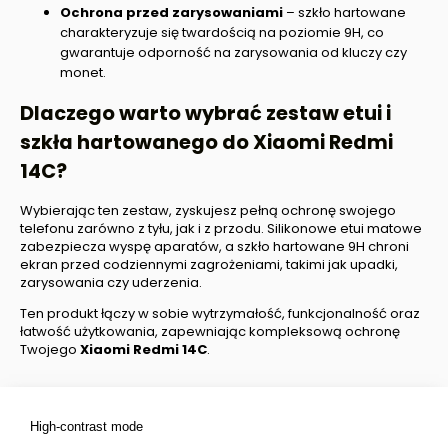
Ochrona przed zarysowaniami
– szkło hartowane
charakteryzuje się twardością na poziomie 9H, co
gwarantuje odporność na zarysowania od kluczy czy
monet.
Dlaczego warto wybrać zestaw etui i
szkła hartowanego do
Xiaomi Redmi
14C
?
Wybierając ten zestaw, zyskujesz pełną ochronę swojego
telefonu zarówno z tyłu, jak i z przodu. Silikonowe etui matowe
zabezpiecza wyspę aparatów, a szkło hartowane 9H chroni
ekran przed codziennymi zagrożeniami, takimi jak upadki,
zarysowania czy uderzenia.
Ten produkt łączy w sobie wytrzymałość, funkcjonalność oraz
łatwość użytkowania, zapewniając kompleksową ochronę
Twojego
Xiaomi Redmi 14C
.
High-contrast mode