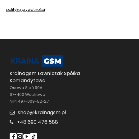
polityką prywatności
Krainagsm Ławniczak Spółka
Komandytowa
Osowa Sień 90A
67-400 Wschowa
NIP: 497-009-52-27
shop@krainagsm.pl
+48 690 476 588