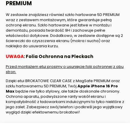
PREMIUM
W zestawie znajdziesz również szkło hartowane 5D PREMIUM
wraz z zestawem montażowym, które gwarantuje pełną
ochronę ekranu. Szkło hartowane jest łatwe w montażu i
demontażu, posiada twardość 9H i zachowuje pełne
właściwości dotykowe. Dodatkowo, w zestawie dostępne są 2
ściereczki do czyszczenia ekranu (mokra i sucha) oraz
naklejka do usuwania kurzu.
UWAGA
: Folia Ochronna na Pleckach
Przed montażem etui prosimy o usunięcie folii ochronnej z obu
stron.
Dzięki etui BROKATOWE CLEAR CASE z MagSafe PREMIUM oraz
szkłu hartowanemu 5D PREMIUM, Twój
Apple iPhone
16 Pro
Max
będzie nie tylko stylowy, ale także doskonale chroniony.
Ochrona aparatu, podwyższone ranty wokół ekranu i
kompatybilność z ładowarkami indukcyjnymi to tylko niektóre z
jego zalet. Zabezpiecz swój telefon i podkreśl jego wyjątkowy
wygląd dzięki efektownemu brokatowi!