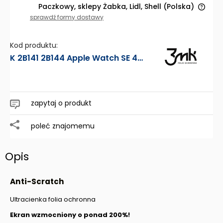
Paczkowy, sklepy Żabka, Lidl, Shell
(Polska)
Cena nie zawiera ewentualnych kosztów płatności
sprawdź formy dostawy
Kod produktu:
K 2B141 2B144 Apple Watch SE 44mm - 3mk FOLIA OCHRONNA Anti-Scratch
zapytaj o produkt
poleć znajomemu
Opis
Anti-Scratch
Ultracienka folia ochronna
Ekran wzmocniony o ponad 200%!