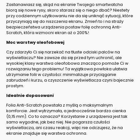
Zastanawiasz się, skąd na ekranie Twojego smartwatcha
biorą się nowe rysy, skoro starasz się o niego dbać? Niestety
przy codziennym użytkowaniu nie da się uniknąć sytuacji, które
przyczyniają się do niszczenia ekranu. Zmień to i na straży
bezpieczeństwa urządzenia postaw folię ochronną Anti-
Scratch, która wzmocni ekran aż o 200%!
Moc warstwy oleofobowej
Czy zdarzyło Ci się narzekać na tłuste odciski palców na
wyświetlaczu? Nie zawsze da się przed tym uchronić, ale
wysokiej klasy warstwa oleofobowa znacząco pomoże Ci w
rozwiązaniu tego problemu! Ta wyjątkowa powłoka ułatwia
utrzymanie folii w czystości: minimalizuje przyciąganie
zabrudzeń i kurzu, a czyszczenie wyświetlacza czyni bajecznie
prostym.
Idealnie dopasowani
Folia Anti-Scratch powstała z myślą o maksymalnym
komforcie. Jest wytrzymała, a jednocześnie bardzo cienka
(0,15 mm). Co to oznacza? Korzystanie z urządzenia jest tak
samo wygodne, jak bez niej. Nie pogarsza czułości
wyświetlacza, ani czasu reakcji, więc nie odczujesz, że na
ekranie znajduje się warstwa ochronna.