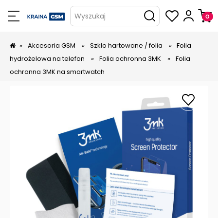
Wyszukaj
»
Akcesoria GSM
»
Szkło hartowane / folia
»
Folia
hydrożelowa na telefon
»
Folia ochronna 3MK
»
Folia
ochronna 3MK na smartwatch