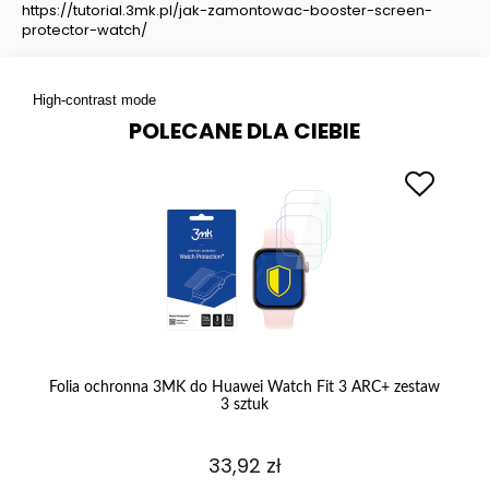
https://tutorial.3mk.pl/jak-zamontowac-booster-screen-
protector-watch/
High-contrast mode
POLECANE DLA CIEBIE
na
Folia ochronna 3MK do Huawei Watch Fit 3 ARC+ zestaw
S
3 sztuk
33,92 zł