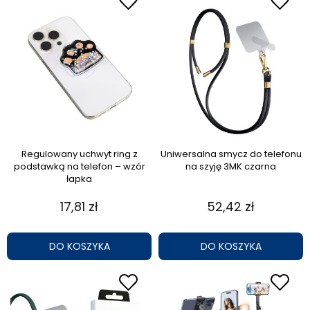
Regulowany uchwyt ring z
Uniwersalna smycz do telefonu
podstawką na telefon – wzór
na szyję 3MK czarna
łapka
17,81 zł
52,42 zł
DO KOSZYKA
DO KOSZYKA