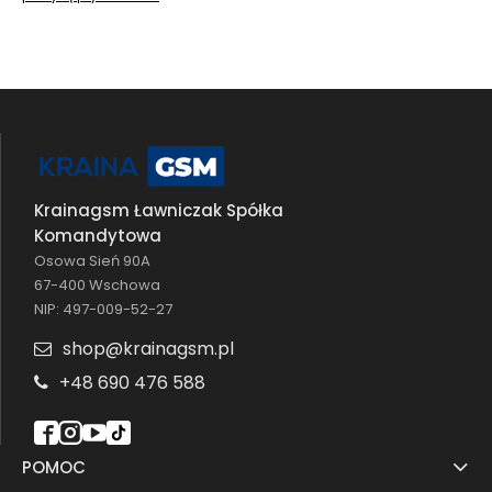
Krainagsm Ławniczak Spółka
Komandytowa
Osowa Sień 90A
67-400 Wschowa
NIP: 497-009-52-27
shop@krainagsm.pl
+48 690 476 588
POMOC