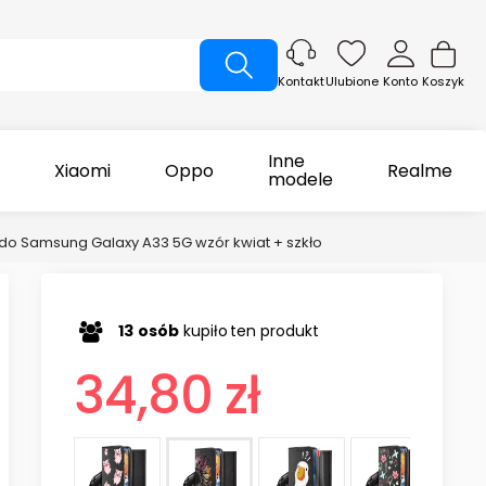
Ulubione
Konto
Koszyk
Kontakt
Inne
Xiaomi
Oppo
Realme
modele
o Samsung Galaxy A33 5G wzór kwiat + szkło
13
osób
kupiło
ten produkt
34,80 zł