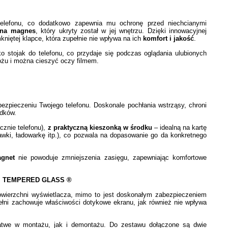
telefonu, co dodatkowo zapewnia mu ochronę przed niechcianymi
 na magnes
, który ukryty został w jej wnętrzu. Dzięki innowacyjnej
niętej klapce, która zupełnie nie wpływa na ich
komfort i jakość
.
o stojak do telefonu, co przydaje się podczas oglądania ulubionych
łożu i można cieszyć oczy filmem.
ezpieczeniu Twojego telefonu. Doskonale pochłania wstrząsy, chroni
adków.
cznie telefonu),
z praktyczną kieszonką w środku
– idealną na kartę
awki, ładowarkę itp.), co pozwala na dopasowanie go da konkretnego
agnet
nie powoduje zmniejszenia zasięgu, zapewniając komfortowe
 TEMPERED GLASS ®
owierzchni wyświetlacza, mimo to jest doskonałym zabezpieczeniem
ełni zachowuje właściwości dotykowe ekranu, jak również nie wpływa
łatwe w montażu, jak i demontażu. Do zestawu dołączone są dwie