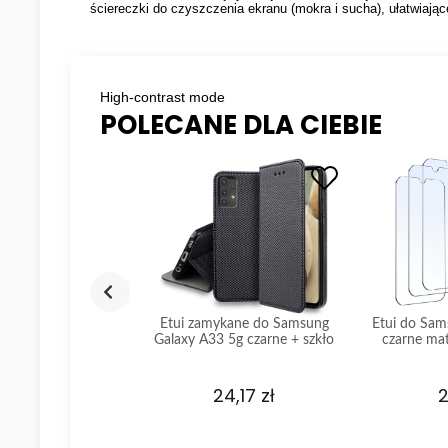
ściereczki do czyszczenia ekranu (mokra i sucha), ułatwiając
High-contrast mode
POLECANE DLA CIEBIE
do Samsung Galaxy
Etui zamykane do Samsung
Etui do Sam
5G czarne + szkło
Galaxy A33 5g czarne + szkło
czarne ma
1,57 zł
24,17 zł
2