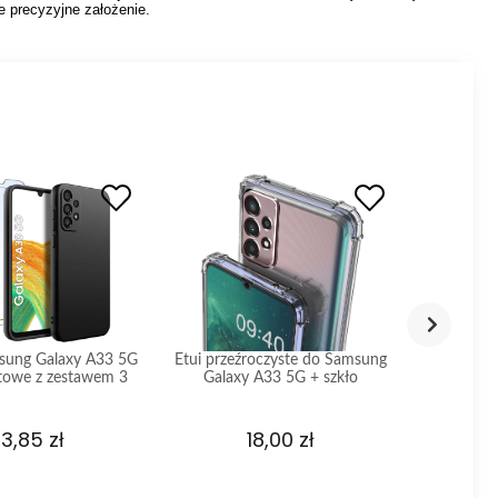
e precyzyjne założenie.
sung Galaxy A33 5G
Etui przeźroczyste do Samsung
Etui ma
towe z zestawem 3
Galaxy A33 5G + szkło
Samsung 
szkieł
m
3,85 zł
18,00 zł