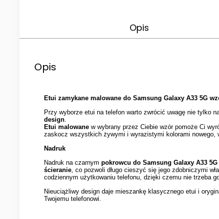
Opis
Opis
Etui zamykane malowane do Samsung Galaxy A33 5G wzór
Przy wyborze etui na telefon warto zwrócić uwagę nie tylko 
design
.
Etui malowane
w wybrany przez Ciebie wzór pomoże Ci wyróż
zaskocz wszystkich żywymi i wyrazistymi kolorami nowego, w
Nadruk
Nadruk na czarnym
pokrowcu do Samsung Galaxy A33 5G
ścieranie
, co pozwoli długo cieszyć się jego zdobniczymi wła
codziennym użytkowaniu telefonu, dzięki czemu nie trzeba g
Nieuciążliwy design daje mieszankę klasycznego etui i orygi
Twojemu telefonowi.