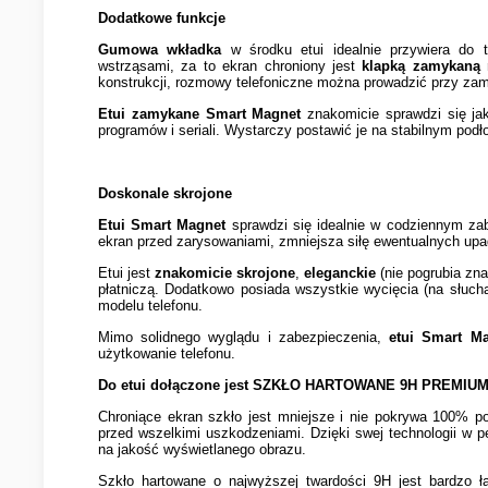
Dodatkowe funkcje
Gumowa wkładka
w środku etui idealnie przywiera do 
wstrząsami, za to ekran chroniony jest
klapką zamykaną
konstrukcji, rozmowy telefoniczne można prowadzić przy zamk
Etui zamykane Smart Magnet
znakomicie sprawdzi się jak
programów i seriali. Wystarczy postawić je na stabilnym pod
Doskonale skrojone
Etui Smart Magnet
sprawdzi się idealnie w codziennym zab
ekran przed zarysowaniami, zmniejsza siłę ewentualnych up
Etui jest
znakomicie skrojone
,
eleganckie
(nie pogrubia zna
płatniczą. Dodatkowo posiada wszystkie wycięcia (na słuch
modelu telefonu.
Mimo solidnego wyglądu i zabezpieczenia,
etui Smart M
użytkowanie telefonu.
Do etui dołączone jest
SZKŁO HARTOWANE 9H PREMIUM
Chroniące ekran szkło jest mniejsze i nie pokrywa 100% p
przed wszelkimi uszkodzeniami. Dzięki swej technologii w p
na jakość wyświetlanego obrazu.
Szkło hartowane o najwyższej twardości 9H jest bardzo 