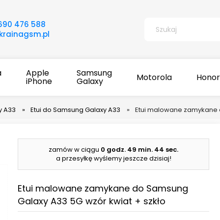
690 476 588
rainagsm.pl
a
Apple
Samsung
Motorola
Honor
iPhone
Galaxy
y A33
»
Etui do Samsung Galaxy A33
»
Etui malowane zamykane d
zamów w ciągu
0 godz.
49 min.
44 sec.
a przesyłkę wyślemy jeszcze dzisiaj!
Etui malowane zamykane do Samsung
Galaxy A33 5G wzór kwiat + szkło