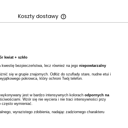
Koszty dostawy
Cena nie zawiera ewentualnych
kosztów płatności
 kwiat + szkło
na kwestię bezpieczeństwa, lecz również na jego
niepowtarzalny
nić się w grupie znajomych. Odłóż do szuflady stare, nudne etui i
yjątkowego pokrowca, który ochroni Twój telefon.
wykonywany jest w bardzo intensywnych kolorach
odpornych na
ściwościami. Wzór się nie wyciera i nie traci intensywności przy
o często wymieniać.
nalnego, wyrazistego zdobienia, nadając zadziornego charakteru