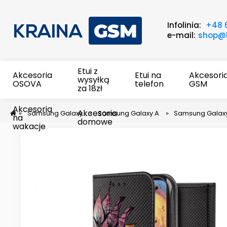
Infolinia:
+48 
e-mail:
shop@k
Etui z
Akcesoria
Etui na
Akcesori
wysyłką
OSOVA
telefon
GSM
za 18zł
Akcesoria
Akcesoria
»
Samsung Galaxy
»
Samsung Galaxy A
»
Samsung Galax
na
domowe
wakacje