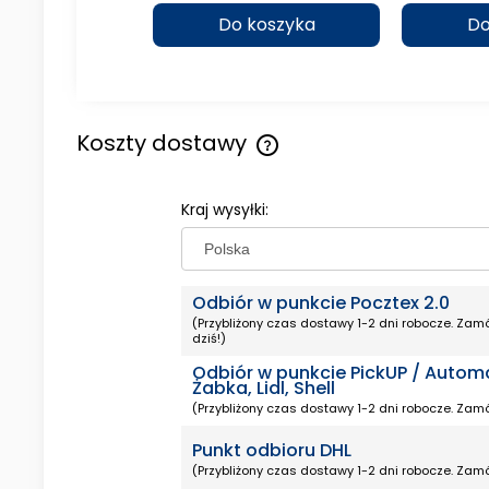
koszyka
Do koszyka
Do
Koszty dostawy
Cena nie zawiera ewentualny
Kraj wysyłki:
kosztów płatności
Odbiór w punkcie Pocztex 2.0
(Przybliżony czas dostawy 1-2 dni robocze. Zamó
dziś!)
Odbiór w punkcie PickUP / Autom
Żabka, Lidl, Shell
(Przybliżony czas dostawy 1-2 dni robocze. Zamó
Punkt odbioru DHL
(Przybliżony czas dostawy 1-2 dni robocze. Zamó