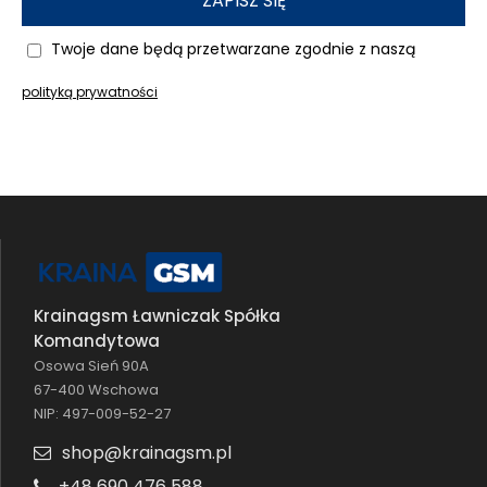
ZAPISZ SIĘ
Twoje dane będą przetwarzane zgodnie z naszą
polityką prywatności
Krainagsm Ławniczak Spółka
Komandytowa
Osowa Sień 90A
67-400 Wschowa
NIP: 497-009-52-27
shop@krainagsm.pl
+48 690 476 588