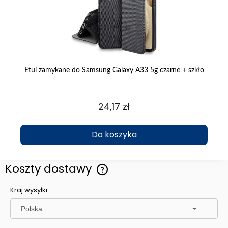
zór
Etui zamykane do Samsung Galaxy A33 5g czarne + szkło
24,17 zł
Do koszyka
Koszty dostawy
Cena nie zawiera ewentualnych kosztów płatności
Kraj wysyłki: