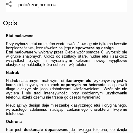
poleć znajomemu
Opis
Etui malowane
Przy wyborze etui na telefon warto zwrócić uwagę nie tylko na kwestię
bezpieczeństwa, lecz również na jego
niepowtarzalny design
.
Etui malowane
w wybrany przez Ciebie wzór pomoże Ci wyróżnić się
w grupie znajomych. Odłóż do szuflady stare, nudne etui i zaskocz
wszystkich żywymi i wyrazistymi kolorami nowej, wyjątkowo
elastycznej nakładki, która ochroni Twój telefon.
Nadruk
Nadruk na czarnym, matowym,
silikonowym etui
wykonywany jest w
bardzo intensywnych kolorach
odpornych na ścieranie
, co pozwoli
długo cieszyć się jego zdobniczymi właściwościami. Wzór się nie
wyciera i nie traci intensywności przy codziennym użytkowaniu
telefonu, dzięki czemu nie trzeba go często wymieniać.
Nieuciążliwy design daje mieszankę klasycznego etui i oryginalnego,
wyrazistego zdobienia, nadając zadziornego charakteru Twojemu
telefonowi.
Ochrona
Etui jest
doskonale dopasowane
do Twojego telefonu, co dzięki