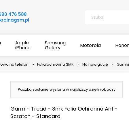
690 476 588
rainagsm.pl
a
Apple
Samsung
Motorola
Honor
iPhone
Galaxy
lowa na telefon
»
Folia ochronna 3MK
»
Na nawigację
»
Garmin
Paczka zostanie wysłana w najbliższy dzień roboczy
Garmin Tread - 3mk Folia Ochronna Anti-
Scratch - Standard