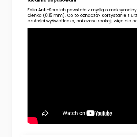
Folia Anti-Scratch powstała z myślą o maksymalny
cienka (0,15 mm). Co to oznacza? Korzystanie z urz
czułości wyświetlacza, ani czasu reakcji, więc nie 