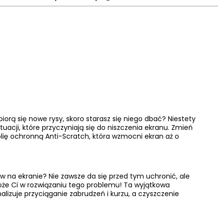
Cena nie zawiera ewentualnych
kosztów płatności
iorą się nowe rysy, skoro starasz się niego dbać? Niestety
uacji, które przyczyniają się do niszczenia ekranu. Zmień
olię ochronną Anti-Scratch, która wzmocni ekran aż o
ów na ekranie? Nie zawsze da się przed tym uchronić, ale
że Ci w rozwiązaniu tego problemu! Ta wyjątkowa
alizuje przyciąganie zabrudzeń i kurzu, a czyszczenie