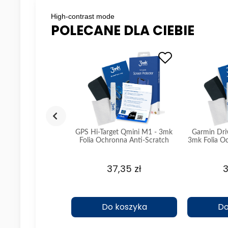
High-contrast mode
POLECANE DLA CIEBIE
owane do Samsung
GPS Hi-Target Qmini M1 - 3mk
Garmin Dri
 / A36 / A37 5G
Folia Ochronna Anti-Scratch
3mk Folia O
Phone - Standard
Phon
,43 zł
37,35 zł
3
koszyka
Do koszyka
Do