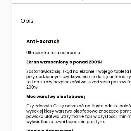
Opis
Anti-Scratch
Ultracienka folia ochronna
Ekran wzmocniony o ponad 200%!
Zastanawiasz się, skąd na ekranie Twojego tableta b
przy codziennym użytkowaniu nie da się uniknąć syt
to i na straży bezpieczeństwa urządzenia postaw f
200%!
Moc warstwy oleofobowej
Czy zdarzyło Ci się narzekać na tłuste odciski palc
wysokiej klasy warstwa oleofobowa znacząco pomo
powłoka ułatwia utrzymanie folii w czystości: minim
wyświetlacza czyni bajecznie prostym.
Idealnie dopasowani