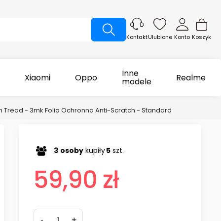
Ulubione
Konto
Koszyk
Kontakt
Inne
Xiaomi
Oppo
Realme
modele
 Tread - 3mk Folia Ochronna Anti-Scratch - Standard
3
osoby
kupiły
5
szt.
59,90 zł
-
+