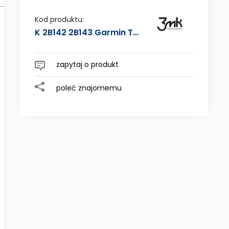
Cena nie zawiera ewentualnych
kosztów płatności
Kod produktu:
K 2B142 2B143 Garmin Tread - 3mk FOLIA OCHRONNA Anti-Scratch
zapytaj o produkt
poleć znajomemu