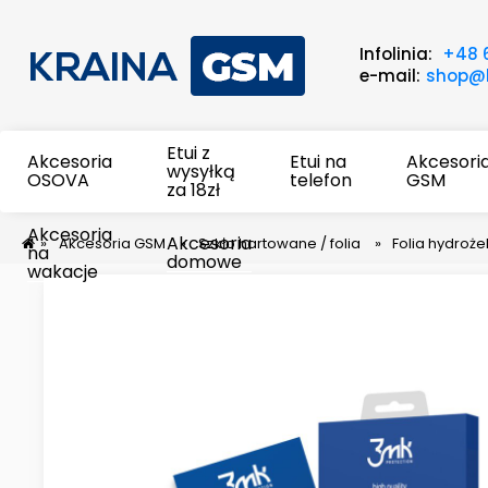
Infolinia:
+48 
e-mail:
shop@k
Etui z
Akcesoria
Etui na
Akcesori
wysyłką
OSOVA
telefon
GSM
za 18zł
Akcesoria
Akcesoria
»
Akcesoria GSM
»
Szkło hartowane / folia
»
Folia hydroże
na
domowe
wakacje