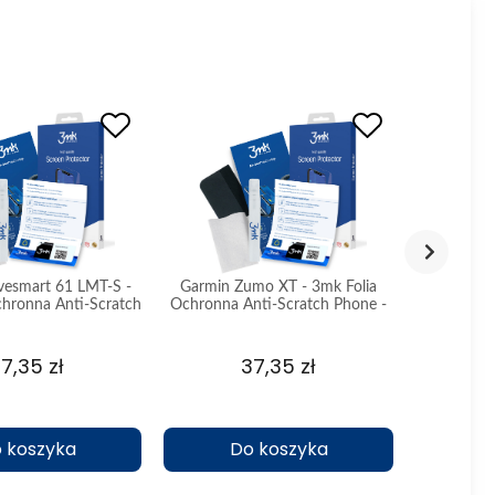
vesmart 61 LMT-S -
Garmin Zumo XT - 3mk Folia
Modecom F
chronna Anti-Scratch
Ochronna Anti-Scratch Phone -
Folia Oc
e - Standard
Standard
Pho
7,35 zł
37,35 zł
 koszyka
Do koszyka
D