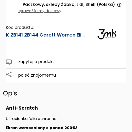
Paczkowy, sklepy Żabka, Lidl, Shell
(Polska)
Cena nie zawiera ewentualnych kosztów płatności
sprawdź formy dostawy
Kod produktu:
K 2B141 2B144 Garett Women Elise - 3mk FOLIA OCHRONNA Anti-Scratch
zapytaj o produkt
poleć znajomemu
Opis
Anti-Scratch
Ultracienka folia ochronna
Ekran wzmocniony o ponad 200%!