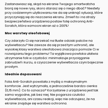
Zastanawiasz się, skąd na ekranie Twojego smartwatcha
biorą się nowe rysy, skoro starasz się o niego dbać? Niestety
przy codziennym użytkowaniu nie da się uniknąć sytuacji, które
przyczyniają się do niszczenia ekranu. Zmień to i na straży
bezpieczeństwa urządzenia postaw folię ochronną Anti-
Scratch, która wzmocni ekran aż o 200%!
Moc warstwy oleofobowej
Czy zdarzyło Ci się narzekać na tłuste odciski palców na
wyświetlaczu? Nie zawsze da się przed tym uchronić, ale
wysokiej klasy warstwa oleofobowa znacząco pomoże Ci w
rozwiązaniu tego problemu! Ta wyjątkowa powłoka ułatwia
utrzymanie folii w czystości: minimalizuje przyciąganie
zabrudzeń i kurzu, a czyszczenie wyświetlacza czyni bajecznie
prostym.
Idealnie dopasowani
Folia Anti-Scratch powstała z myślą o maksymalnym
komforcie. Jest wytrzymała, a jednocześnie bardzo cienka
(0,15 mm). Co to oznacza? Korzystanie z urządzenia jest tak
samo wygodne, jak bez niej. Nie pogarsza czułości
wyświetlacza, ani czasu reakcji, więc nie odczujesz, że na
ekranie znajduje się warstwa ochronna.