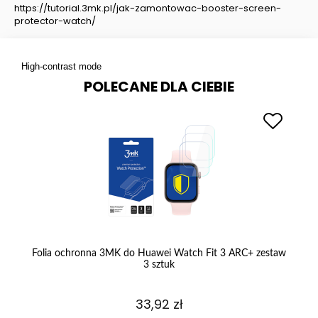
https://tutorial.3mk.pl/jak-zamontowac-booster-screen-
protector-watch/
High-contrast mode
POLECANE DLA CIEBIE
na
Folia ochronna 3MK do Huawei Watch Fit 3 ARC+ zestaw
S
3 sztuk
33,92 zł