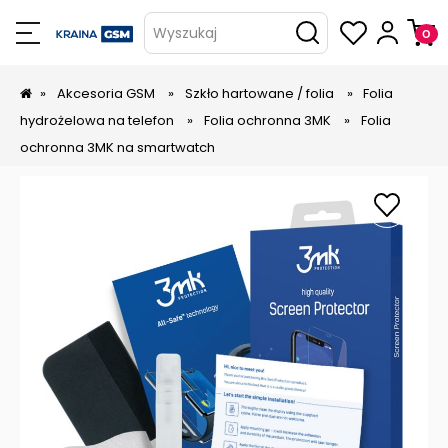
Wyszukaj
»
Akcesoria GSM
»
Szkło hartowane / folia
»
Folia
hydrożelowa na telefon
»
Folia ochronna 3MK
»
Folia
ochronna 3MK na smartwatch