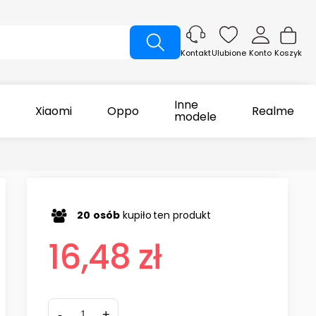
Ulubione
Konto
Koszyk
Kontakt
Inne
Xiaomi
Oppo
Realme
modele
20
osób
kupiło
ten produkt
16,48 zł
-
+