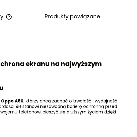
wy
Produkty powiązane
Cena nie zawiera ewentualnych
kosztów płatności
ochrona ekranu na najwyższym
nu
y
Oppo A60
, którzy chcą zadbać o trwałość i wydajność
wardości 9H stanowi niezawodną barierę ochronną przed
swojemu telefonowi cieszyć się dłuższym życiem dzięki