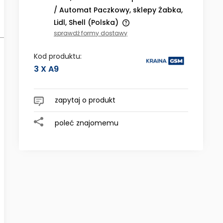
/ Automat Paczkowy, sklepy Żabka,
Lidl, Shell
(Polska)
sprawdź formy dostawy
Cena nie zawiera ewentualnych
kosztów płatności
Kod produktu:
3 X A9
zapytaj o produkt
poleć znajomemu