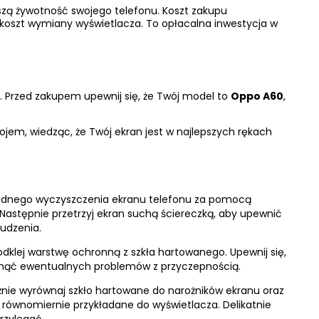
szą żywotność swojego telefonu. Koszt zakupu
 koszt wymiany wyświetlacza. To opłacalna inwestycja w
. Przed zakupem upewnij się, że Twój model to
Oppo A60
,
okojem, wiedząc, że Twój ekran jest w najlepszych rękach
ładnego wyczyszczenia ekranu telefonu za pomocą
Następnie przetrzyj ekran suchą ściereczką, aby upewnić
rudzenia.
 odklej warstwę ochronną z szkła hartowanego. Upewnij się,
niknąć ewentualnych problemów z przyczepnością.
żnie wyrównaj szkło hartowane do narożników ekranu oraz
jest równomiernie przykładane do wyświetlacza. Delikatnie
rzylegać.