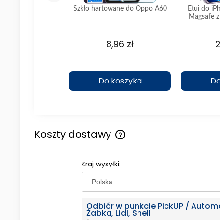
rtowane do Iphone
Szkło hartowane do Oppo A60
Etui do i
15
Magsafe z
,75 zł
8,96 zł
2
koszyka
Do koszyka
Do
Koszty dostawy
Cena nie zawiera ewentualny
Kraj wysyłki:
kosztów płatności
Odbiór w punkcie PickUP / Autom
Żabka, Lidl, Shell