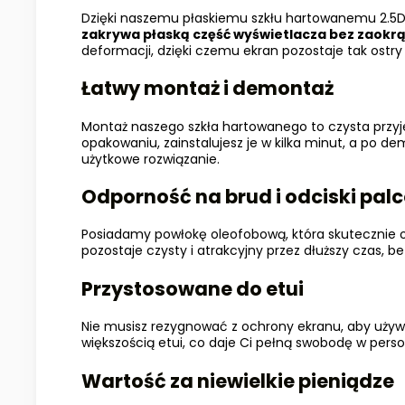
Dzięki naszemu płaskiemu szkłu hartowanemu 2.5D
zakrywa płaską część wyświetlacza bez zaokr
deformacji, dzięki czemu ekran pozostaje tak ostry 
Łatwy montaż i demontaż
Montaż naszego szkła hartowanego to czysta przy
opakowaniu, zainstalujesz je w kilka minut, a po de
użytkowe rozwiązanie.
Odporność na brud i odciski pal
Posiadamy powłokę oleofobową, która skutecznie od
pozostaje czysty i atrakcyjny przez dłuższy czas, 
Przystosowane do etui
Nie musisz rezygnować z ochrony ekranu, aby używa
większością etui, co daje Ci pełną swobodę w perso
Wartość za niewielkie pieniądze