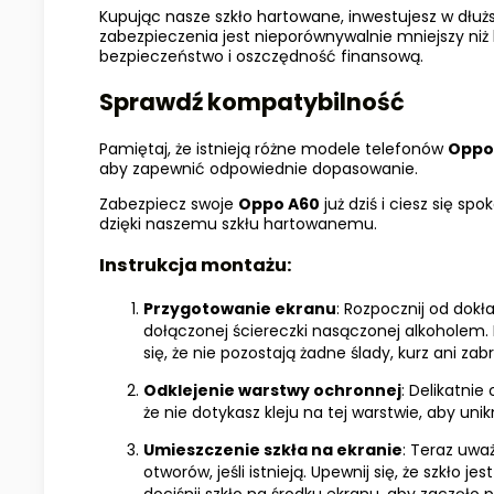
Kupując nasze szkło hartowane, inwestujesz w dłuż
zabezpieczenia jest nieporównywalnie mniejszy niż
bezpieczeństwo i oszczędność finansową.
Sprawdź kompatybilność
Pamiętaj, że istnieją różne modele telefonów
Oppo
aby zapewnić odpowiednie dopasowanie.
Zabezpiecz swoje
Oppo A60
już dziś i ciesz się sp
dzięki naszemu szkłu hartowanemu.
Instrukcja montażu
:
Przygotowanie ekranu
: Rozpocznij od dok
dołączonej ściereczki nasączonej alkoholem. 
się, że nie pozostają żadne ślady, kurz ani zab
Odklejenie warstwy ochronnej
: Delikatnie
że nie dotykasz kleju na tej warstwie, aby u
Umieszczenie szkła na ekranie
: Teraz uwa
otworów, jeśli istnieją. Upewnij się, że szkło 
dociśnij szkło na środku ekranu, aby zaczęło p