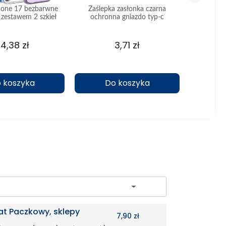
Phone 17 bezbarwne
Zaślepka zasłonka czarna
Etui do 
 zestawem 2 szkieł
ochronna gniazdo typ-c
pancerne r
cza
4,38 zł
3,71 zł
 koszyka
Do koszyka
D
ch
at Paczkowy, sklepy
7,90 zł