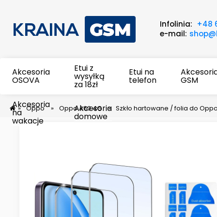
Infolinia:
+48 
e-mail:
shop@k
Etui z
Akcesoria
Etui na
Akcesori
wysyłką
OSOVA
telefon
GSM
za 18zł
Akcesoria
Akcesoria
»
Oppo
»
Oppo A60 4G
»
Szkło hartowane / folia do Opp
na
domowe
wakacje