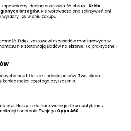
 zapewniamy idealną przejrzystość obrazu.
Szkło
ąglonych brzegów
. Nie wprowadza ono zakrzywień ani
i wyraźny, jak w dniu zakupu.
jemność. Dzięki zestawowi akcesoriów montażowych w
montażu nie zostawiają śladów na ekranie. To praktyczne i
ców
pycha brud, tłuszcz i odciski palców. Twój ekran
bez konieczności częstego czyszczenia.
ć etui. Nasze szkło hartowane jest kompatybilne z
nalizacji i ochronie Twojego
Oppo A60
.