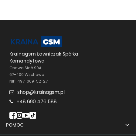
Krainagsm Ławniczak Spółka
Komandytowa
Osowa Sień 90A
67-400 Wschowa
NIP: 497-009-52-27
shop@krainagsm.pl
+48 690 476 588
POMOC