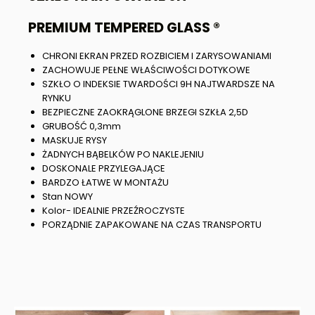
PREMIUM TEMPERED GLASS ®
CHRONI EKRAN PRZED ROZBICIEM I ZARYSOWANIAMI
ZACHOWUJE PEŁNE WŁAŚCIWOŚCI DOTYKOWE
SZKŁO O INDEKSIE TWARDOŚCI 9H NAJTWARDSZE NA
RYNKU
BEZPIECZNE ZAOKRĄGLONE BRZEGI SZKŁA 2,5D
GRUBOŚĆ 0,3mm
MASKUJE RYSY
ŻADNYCH BĄBELKÓW PO NAKLEJENIU
DOSKONALE PRZYLEGAJĄCE
BARDZO ŁATWE W MONTAŻU
Stan NOWY
Kolor- IDEALNIE PRZEŹROCZYSTE
PORZĄDNIE ZAPAKOWANE NA CZAS TRANSPORTU