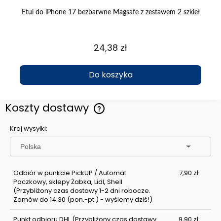
 ze
Etui do iPhone 17 bezbarwne Magsafe z zestawem 2 szkieł
24,38 zł
Do koszyka
Koszty dostawy
Cena nie zawiera ewentualnych kosztów płatności
Kraj wysyłki:
Odbiór w punkcie PickUP / Automat
7,90 zł
Paczkowy, sklepy Żabka, Lidl, Shell
(Przybliżony czas dostawy 1-2 dni robocze.
Zamów do 14:30 (pon.-pt.) - wyślemy dziś!)
Punkt odbioru DHL
(Przybliżony czas dostawy
9,90 zł