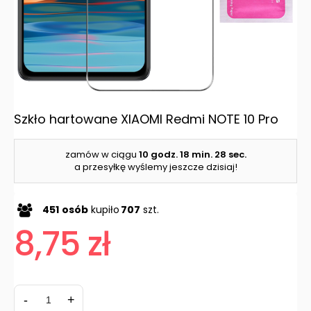
Szkło hartowane XIAOMI Redmi NOTE 10 Pro
zamów w ciągu
10 godz.
18 min.
27 sec.
a przesyłkę wyślemy jeszcze dzisiaj!
451
osób
kupiło
707
szt.
8,75 zł
-
+