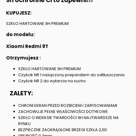
9h ochronne Ci to zapewni!!!
KUPUJESZ:
SZKŁO HARTOWANE 9H PREMIUM
do modelu:
Xiaomi Redmi 9T
Otrzymujesz :
SZKŁO HARTOWANE 9H PREMIUM
Czyścik NR 1 nasączony preparatem do odtłuszczania
Czyścik NR 2 do wytarcia na sucho
ZALETY:
CHRONI EKRAN PRZED ROZBICIEM I ZARYSOWANIAMI
ZACHOWUJE PEŁNE WŁAŚCIWOŚCI DOTYKOWE
SZKŁO O INDEKSIE TWARDOŚCI 9H NAJTWARDSZE NA
RYNKU
BEZPIECZNE ZAOKRĄGLONE BRZEGI SZKŁA 2,5D
GRUBOŚĆ 0,3mm