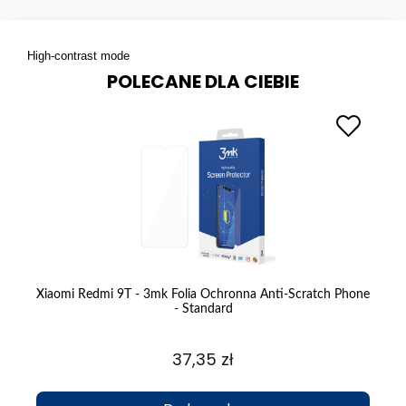
High-contrast mode
POLECANE DLA CIEBIE
Xiaomi Redmi 9T - 3mk Folia Ochronna Anti-Scratch Phone
Xi
- Standard
37,35 zł