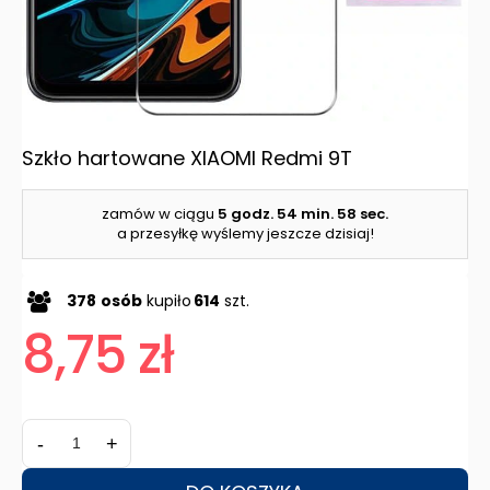
Szkło hartowane XIAOMI Redmi 9T
zamów w ciągu
5 godz.
54 min.
57 sec.
a przesyłkę wyślemy jeszcze dzisiaj!
378
osób
kupiło
614
szt.
8,75 zł
-
+