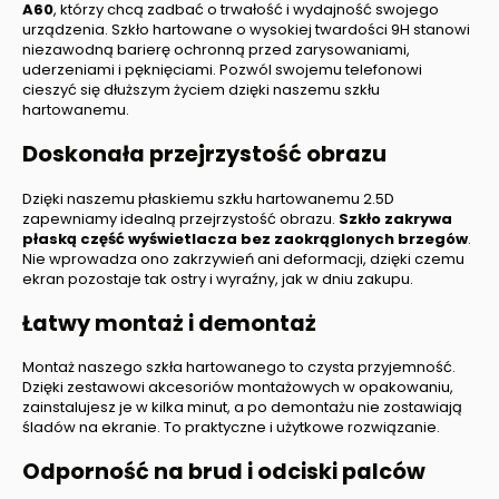
A60
, którzy chcą zadbać o trwałość i wydajność swojego
urządzenia. Szkło hartowane o wysokiej twardości 9H stanowi
niezawodną barierę ochronną przed zarysowaniami,
uderzeniami i pęknięciami. Pozwól swojemu telefonowi
cieszyć się dłuższym życiem dzięki naszemu szkłu
hartowanemu.
Doskonała przejrzystość obrazu
Dzięki naszemu płaskiemu szkłu hartowanemu 2.5D
zapewniamy idealną przejrzystość obrazu.
Szkło zakrywa
płaską część wyświetlacza bez zaokrąglonych brzegów
.
Nie wprowadza ono zakrzywień ani deformacji, dzięki czemu
ekran pozostaje tak ostry i wyraźny, jak w dniu zakupu.
Łatwy montaż i demontaż
Montaż naszego szkła hartowanego to czysta przyjemność.
Dzięki zestawowi akcesoriów montażowych w opakowaniu,
zainstalujesz je w kilka minut, a po demontażu nie zostawiają
śladów na ekranie. To praktyczne i użytkowe rozwiązanie.
Odporność na brud i odciski palców