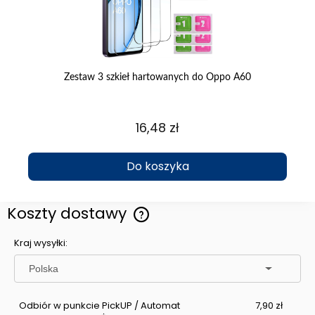
Zestaw 3 szkieł hartowanych do Oppo A60
Et
16,48 zł
Do koszyka
Koszty dostawy
Cena nie zawiera ewentualnych kosztów płatności
Kraj wysyłki:
Odbiór w punkcie PickUP / Automat
7,90 zł