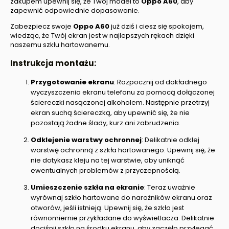
zakupem upewnij się, że Twój model to
Oppo A60
, aby
zapewnić odpowiednie dopasowanie.
Zabezpiecz swoje
Oppo A60
już dziś i ciesz się spokojem,
wiedząc, że Twój ekran jest w najlepszych rękach dzięki
naszemu szkłu hartowanemu.
Instrukcja montażu
:
Przygotowanie ekranu
: Rozpocznij od dokładnego
wyczyszczenia ekranu telefonu za pomocą dołączonej
ściereczki nasączonej alkoholem. Następnie przetrzyj
ekran suchą ściereczką, aby upewnić się, że nie
pozostają żadne ślady, kurz ani zabrudzenia.
Odklejenie warstwy ochronnej
: Delikatnie odklej
warstwę ochronną z szkła hartowanego. Upewnij się, że
nie dotykasz kleju na tej warstwie, aby uniknąć
ewentualnych problemów z przyczepnością.
Umieszczenie szkła na ekranie
: Teraz uważnie
wyrównaj szkło hartowane do narożników ekranu oraz
otworów, jeśli istnieją. Upewnij się, że szkło jest
równomiernie przykładane do wyświetlacza. Delikatnie
dociśnij szkło na środku ekranu, aby zaczęło przylegać.