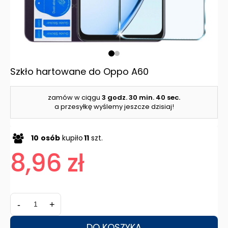
Szkło hartowane do Oppo A60
zamów w ciągu
3 godz.
30 min.
40 sec.
a przesyłkę wyślemy jeszcze dzisiaj!
10
osób
kupiło
11
szt.
8,96 zł
-
+
DO KOSZYKA