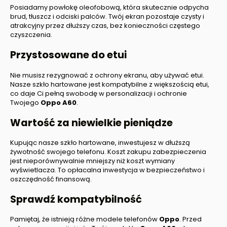
Posiadamy powłokę oleofobową, która skutecznie odpycha
brud, tłuszcz i odciski palców. Twój ekran pozostaje czysty i
atrakcyjny przez dłuższy czas, bez konieczności częstego
czyszczenia.
Przystosowane do etui
Nie musisz rezygnować z ochrony ekranu, aby używać etui.
Nasze szkło hartowane jest kompatybilne z większością etui,
co daje Ci pełną swobodę w personalizacji i ochronie
Twojego
Oppo A60
.
Wartość za niewielkie pieniądze
Kupując nasze szkło hartowane, inwestujesz w dłuższą
żywotność swojego telefonu. Koszt zakupu zabezpieczenia
jest nieporównywalnie mniejszy niż koszt wymiany
wyświetlacza. To opłacalna inwestycja w bezpieczeństwo i
oszczędność finansową.
Sprawdź kompatybilność
Pamiętaj, że istnieją różne modele telefonów
Oppo
. Przed