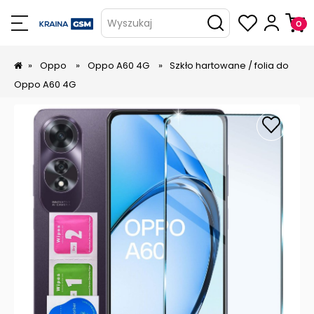
Wyszukaj
»
Oppo
»
Oppo A60 4G
»
Szkło hartowane / folia do
Oppo A60 4G